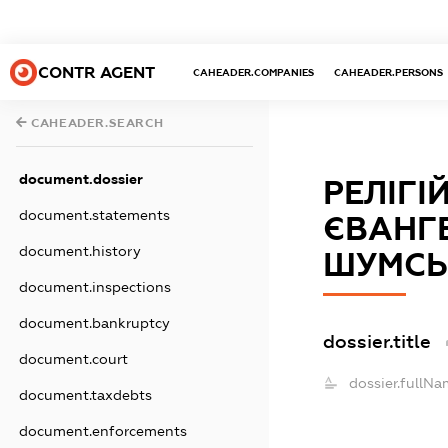
CONTR AGENT
CAHEADER.COMPANIES
CAHEADER.PERSONS
CAHEADER.SEARCH
document.dossier
РЕЛІГІ
document.statements
ЄВАНГЕ
document.history
ШУМСЬ
document.inspections
document.bankruptcy
dossier.title
document.court
dossier.fullNa
document.taxdebts
document.enforcements