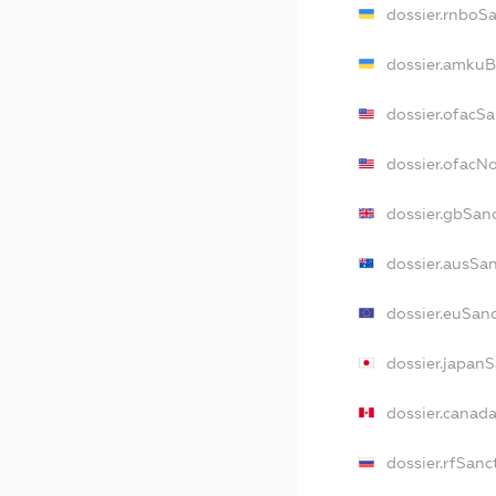
dossier.rnboS
dossier.amkuB
dossier.ofacSa
dossier.ofacN
dossier.gbSan
dossier.ausSa
dossier.euSan
dossier.japan
dossier.canad
dossier.rfSanc