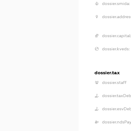
dossier.smida:
dossier.addres
dossier.capital
dossier.kveds:
dossier.tax
dossier.staff
dossier.taxDeb
dossier.esvDe
dossier.ndsPa