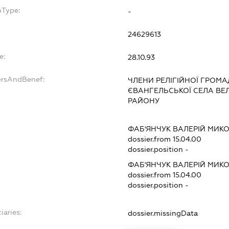
bType:
-
24629613
e:
28.10.93
ersAndBenef:
ЧЛЕНИ РЕЛІГІЙНОЇ ГРОМА
ЄВАНГЕЛЬСЬКОЇ СЕЛА ВЕ
РАЙОНУ
ФАБ'ЯНЧУК ВАЛЕРІЙ МИК
dossier.from 15.04.00
dossier.position -
ФАБ'ЯНЧУК ВАЛЕРІЙ МИК
dossier.from 15.04.00
dossier.position -
iaries:
dossier.missingData