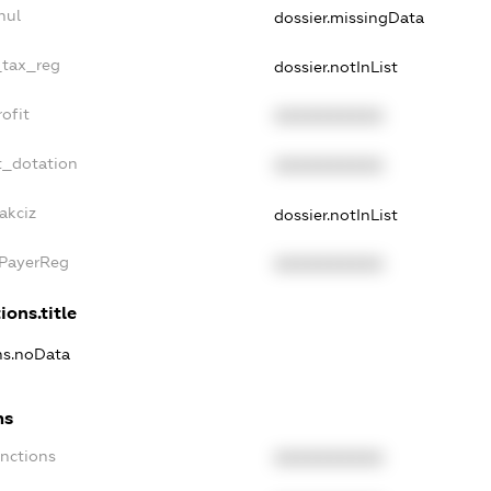
nul
dossier.missingData
_tax_reg
dossier.notInList
ofit
XXXXXXXXXX
t_dotation
XXXXXXXXXX
akciz
dossier.notInList
xPayerReg
XXXXXXXXXX
ions.title
ons.noData
ns
anctions
XXXXXXXXXX