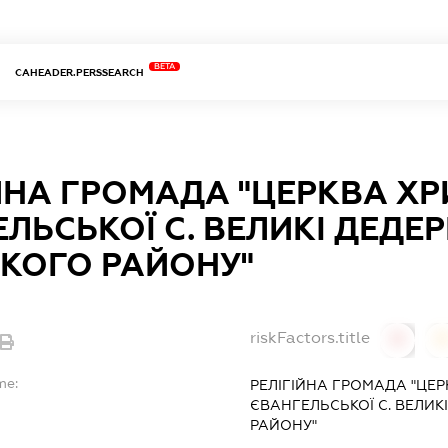
BETA
CAHEADER.PERSSEARCH
ЙНА ГРОМАДА "ЦЕРКВА ХР
ЛЬСЬКОЇ С. ВЕЛИКІ ДЕДЕ
КОГО РАЙОНУ"
riskFactors.title
0
0
me:
РЕЛІГІЙНА ГРОМАДА "ЦЕР
ЄВАНГЕЛЬСЬКОЇ С. ВЕЛИ
РАЙОНУ"