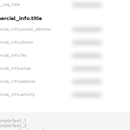
n_reg_title
XXXXXXXXXX
rcial_info.title
rcial_info.postal_address
XXXXXXXXXX
rcial_info.phone
XXXXXXXXXX
cial_info.fax
XXXXXXXXXX
cial_info.email
XXXXXXXXXX
rcial_info.website
XXXXXXXXXX
cial_info.activity
XXXXXXXXXX
ampleText_1
ampleText_2