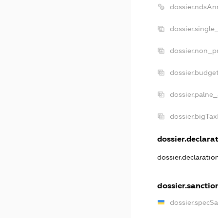
dossier.ndsAn
dossier.single
dossier.non_pr
dossier.budge
dossier.palne_
dossier.bigTa
dossier.declarat
dossier.declarati
dossier.sanctio
dossier.specS