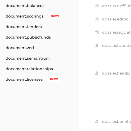
document.balances
dossier.opfSu
document.scorings
new!
dossier.edrpo:
document.tenders
dossier.regDat
document.publicfunds
dossier.found
document.ved
document.semantrum
document.relationships
dossier.heads:
document.licenses
new!
dossier.benefic