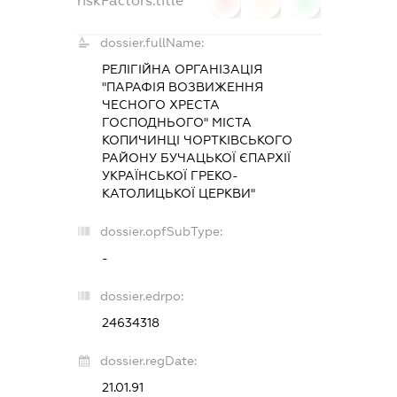
riskFactors.title
0
0
0
dossier.fullName:
РЕЛІГІЙНА ОРГАНІЗАЦІЯ
"ПАРАФІЯ ВОЗВИЖЕННЯ
ЧЕСНОГО ХРЕСТА
ГОСПОДНЬОГО" МІСТА
КОПИЧИНЦІ ЧОРТКІВСЬКОГО
РАЙОНУ БУЧАЦЬКОЇ ЄПАРХІЇ
УКРАЇНСЬКОЇ ГРЕКО-
КАТОЛИЦЬКОЇ ЦЕРКВИ"
dossier.opfSubType:
-
dossier.edrpo:
24634318
dossier.regDate:
21.01.91