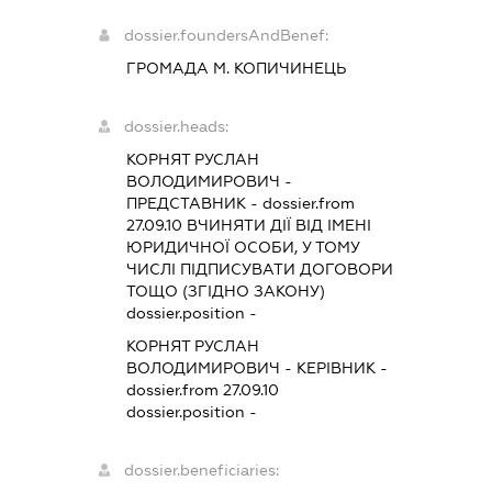
dossier.foundersAndBenef:
ГРОМАДА М. КОПИЧИНЕЦЬ
dossier.heads:
КОРНЯТ РУСЛАН
ВОЛОДИМИРОВИЧ
-
ПРЕДСТАВНИК
- dossier.from
27.09.10
ВЧИНЯТИ ДІЇ ВІД ІМЕНІ
ЮРИДИЧНОЇ ОСОБИ, У ТОМУ
ЧИСЛІ ПІДПИСУВАТИ ДОГОВОРИ
ТОЩО (ЗГІДНО ЗАКОНУ)
dossier.position -
КОРНЯТ РУСЛАН
ВОЛОДИМИРОВИЧ
-
КЕРІВНИК
-
dossier.from 27.09.10
dossier.position -
dossier.beneficiaries: