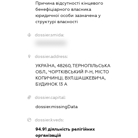
Причина відсутності кінцевого
бенефіціарного власника
юридичної особи зазначена у
структурі власності
dossier.smida:
XXXXXXXXXX
dossier.address:
УКРАЇНА, 48260, ТЕРНОПІЛЬСЬКА
ОБЛ., ЧОРТКІВСЬКИЙ Р-Н, МІСТО
КОПИЧИНЦІ, ВУЛ.ШАШКЕВИЧА,
БУДИНОК 13 А
dossier.capital:
dossier.missingData
dossier.kveds:
94.91
діяльність релігійних
організацій