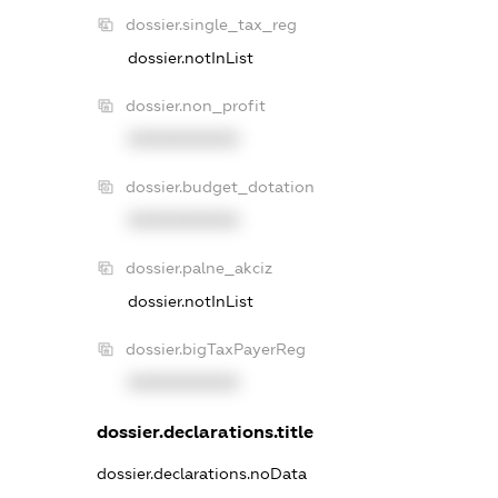
dossier.single_tax_reg
dossier.notInList
dossier.non_profit
XXXXXXXXXX
dossier.budget_dotation
XXXXXXXXXX
dossier.palne_akciz
dossier.notInList
dossier.bigTaxPayerReg
XXXXXXXXXX
dossier.declarations.title
dossier.declarations.noData