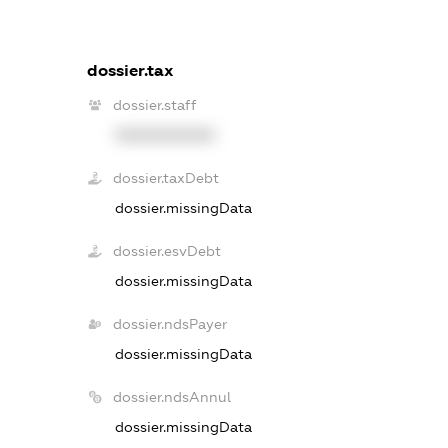
dossier.tax
dossier.staff
XXXXXXXXXX
dossier.taxDebt
dossier.missingData
dossier.esvDebt
dossier.missingData
dossier.ndsPayer
dossier.missingData
dossier.ndsAnnul
dossier.missingData