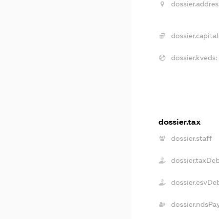
dossier.addres
dossier.capital
dossier.kveds:
dossier.tax
dossier.staff
dossier.taxDe
dossier.esvDe
dossier.ndsPa