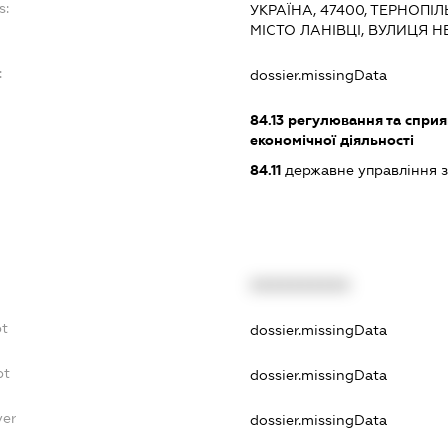
s:
УКРАЇНА, 47400, ТЕРНОПІ
МІСТО ЛАНІВЦІ, ВУЛИЦЯ 
:
dossier.missingData
84.13
регулювання та спри
економічної діяльності
84.11
державне управління з
XXXXXXXXXX
bt
dossier.missingData
bt
dossier.missingData
yer
dossier.missingData