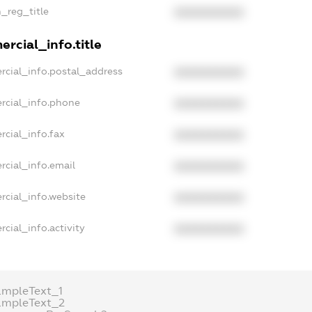
n_reg_title
XXXXXXXXXX
rcial_info.title
rcial_info.postal_address
XXXXXXXXXX
rcial_info.phone
XXXXXXXXXX
rcial_info.fax
XXXXXXXXXX
rcial_info.email
XXXXXXXXXX
rcial_info.website
XXXXXXXXXX
cial_info.activity
XXXXXXXXXX
ampleText_1
ampleText_2