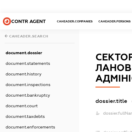
CONTR AGENT
CAHEADER.COMPANIES
CAHEADER.PERSONS
CAHEADER.SEARCH
document.dossier
СЕКТОР
document.statements
ЛАНОВ
document.history
АДМІНІ
document.inspections
document.bankruptcy
dossier.title
document.court
dossier.fullNa
document.taxdebts
document.enforcements