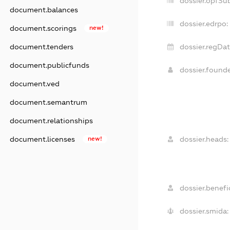
dossier.opfSu
document.balances
dossier.edrpo:
document.scorings
new!
dossier.regDat
document.tenders
document.publicfunds
dossier.found
document.ved
document.semantrum
document.relationships
dossier.heads:
document.licenses
new!
dossier.benefic
dossier.smida: