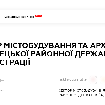
BETA
CAHEADER.PERSSEARCH
 МІСТОБУДУВАННЯ ТА АР
ЕЦЬКОЇ РАЙОННОЇ ДЕРЖА
СТРАЦІЇ
riskFactors.title
0
0
me:
СЕКТОР МІСТОБУДУВАННЯ
РАЙОННОЇ ДЕРЖАВНОЇ АД