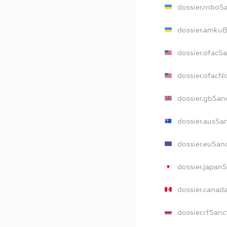
dossier.rnboS
dossier.amkuB
dossier.ofacS
dossier.ofac
dossier.gbSan
dossier.ausSa
dossier.euSan
dossier.japan
dossier.canad
dossier.rfSanc