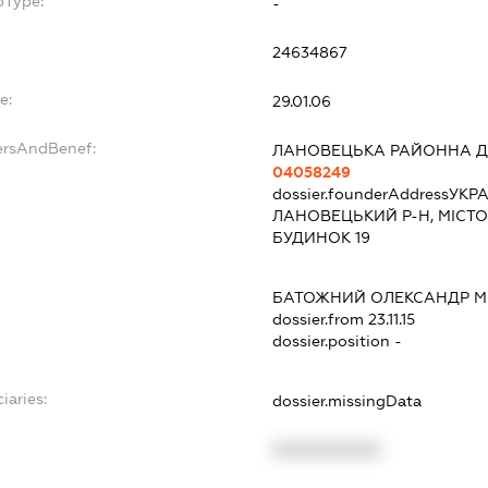
bType:
-
24634867
e:
29.01.06
ersAndBenef:
ЛАНОВЕЦЬКА РАЙОННА Д
04058249
dossier.founderAddress
УКРА
ЛАНОВЕЦЬКИЙ Р-Н, МІСТО
БУДИНОК 19
БАТОЖНИЙ ОЛЕКСАНДР 
dossier.from 23.11.15
dossier.position -
iaries:
dossier.missingData
XXXXXXXXXX