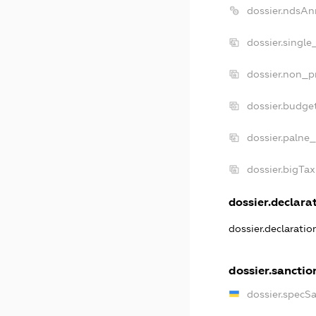
dossier.ndsAn
dossier.single
dossier.non_pr
dossier.budge
dossier.palne_
dossier.bigTa
dossier.declarat
dossier.declarati
dossier.sanctio
dossier.specS