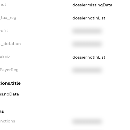
nul
dossier.missingData
_tax_reg
dossier.notInList
ofit
XXXXXXXXXX
t_dotation
XXXXXXXXXX
akciz
dossier.notInList
xPayerReg
XXXXXXXXXX
ions.title
ons.noData
ns
anctions
XXXXXXXXXX