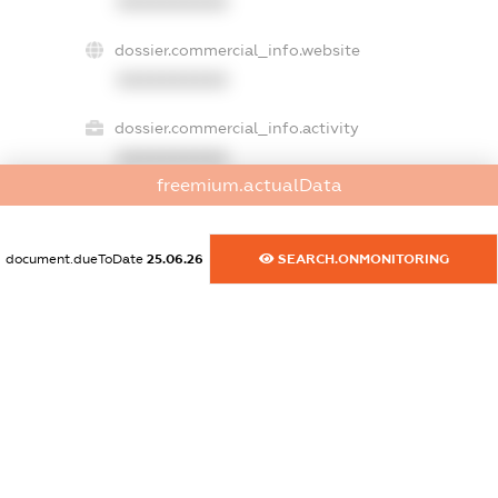
XXXXXXXXXX
dossier.commercial_info.website
XXXXXXXXXX
dossier.commercial_info.activity
XXXXXXXXXX
freemium.actualData
freemium.exampleText_1
document.dueToDate
25.06.26
SEARCH.ONMONITORING
freemium.exampleText_2
freemium.anonymousPerSearch2
FREEMIUM.DETAILS
FREEMIUM.REGISTER