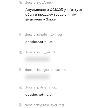
dossier.ndsAnnul
Анульовано з 09.10.03 у зв'язку з:
обсяги продажу товарiв < нiж
визначенi у Законi
.
dossier.single_tax_reg
dossier.notInList
dossier.non_profit
XXXXXXXXXX
dossier.budget_dotation
XXXXXXXXXX
dossier.palne_akciz
dossier.notInList
dossier.bigTaxPayerReg