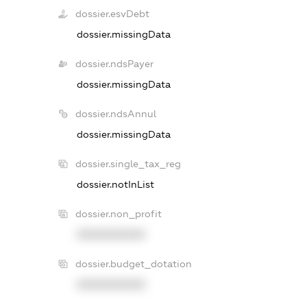
dossier.esvDebt
dossier.missingData
dossier.ndsPayer
dossier.missingData
dossier.ndsAnnul
dossier.missingData
dossier.single_tax_reg
dossier.notInList
dossier.non_profit
XXXXXXXXXX
dossier.budget_dotation
XXXXXXXXXX