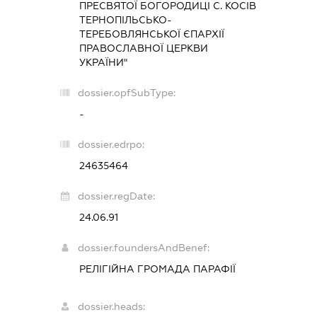
ПРЕСВЯТОЇ БОГОРОДИЦІ С. КОСІВ
ТЕРНОПІЛЬСЬКО-
ТЕРЕБОВЛЯНСЬКОЇ ЄПАРХІЇ
ПРАВОСЛАВНОЇ ЦЕРКВИ
УКРАЇНИ"
dossier.opfSubType:
-
dossier.edrpo:
24635464
dossier.regDate:
24.06.91
dossier.foundersAndBenef:
РЕЛІГІЙНА ГРОМАДА ПАРАФІЇ
dossier.heads: