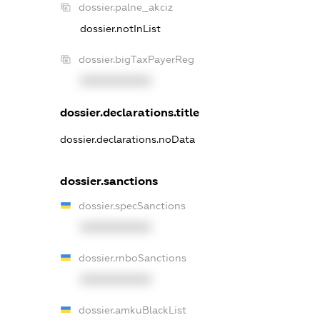
dossier.palne_akciz
dossier.notInList
dossier.bigTaxPayerReg
XXXXXXXXXX
dossier.declarations.title
dossier.declarations.noData
dossier.sanctions
dossier.specSanctions
XXXXXXXXXX
dossier.rnboSanctions
XXXXXXXXXX
dossier.amkuBlackList