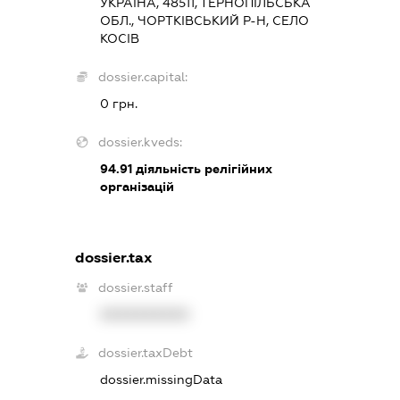
УКРАЇНА, 48511, ТЕРНОПІЛЬСЬКА
ОБЛ., ЧОРТКІВСЬКИЙ Р-Н, СЕЛО
КОСІВ
dossier.capital:
0 грн.
dossier.kveds:
94.91
діяльність релігійних
організацій
dossier.tax
dossier.staff
XXXXXXXXXX
dossier.taxDebt
dossier.missingData