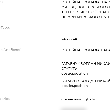
me:
РЕЛІГІЙНА ГРОМАДА "ПАР
МИЛІВЦІ ЧОРТКІВСЬКОГО
ТЕРЕБОВЛЯНСЬКОЇ ЄПАРХІ
ЦЕРКВИ КИЇВСЬКОГО ПАТР
bType:
-
24635648
ersAndBenef:
РЕЛІГІЙНА ГРОМАДА ПАРА
ГАГАВЧУК БОГДАН МИХА
СТАТУТУ
dossier.position -
ГАГАВЧУК БОГДАН МИХА
dossier.position -
iaries:
dossier.missingData