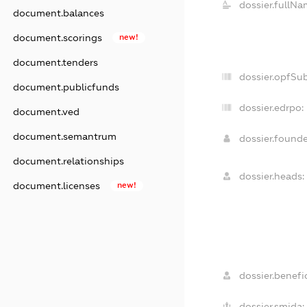
dossier.fullNa
document.balances
document.scorings
new!
document.tenders
dossier.opfSu
document.publicfunds
dossier.edrpo:
document.ved
document.semantrum
dossier.found
document.relationships
dossier.heads:
document.licenses
new!
dossier.benefic
dossier.smida: