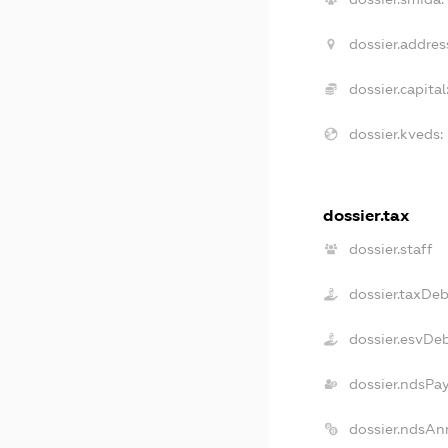
dossier.addres
dossier.capital
dossier.kveds:
dossier.tax
dossier.staff
dossier.taxDeb
dossier.esvDe
dossier.ndsPa
dossier.ndsAn