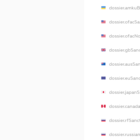
dossier.amkuB
dossier.ofacSa
dossier.ofacN
dossier.gbSan
dossier.ausSa
dossier.euSan
dossier.japan
dossier.canad
dossier.rfSanc
dossier.russia