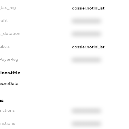
_tax_reg
dossier.notInList
ofit
XXXXXXXXXX
t_dotation
XXXXXXXXXX
akciz
dossier.notInList
xPayerReg
XXXXXXXXXX
ions.title
ons.noData
ns
anctions
XXXXXXXXXX
anctions
XXXXXXXXXX