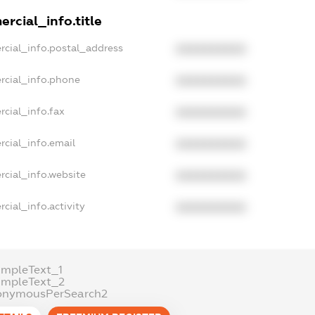
rcial_info.title
rcial_info.postal_address
XXXXXXXXXX
rcial_info.phone
XXXXXXXXXX
cial_info.fax
XXXXXXXXXX
rcial_info.email
XXXXXXXXXX
rcial_info.website
XXXXXXXXXX
cial_info.activity
XXXXXXXXXX
ampleText_1
ampleText_2
onymousPerSearch2