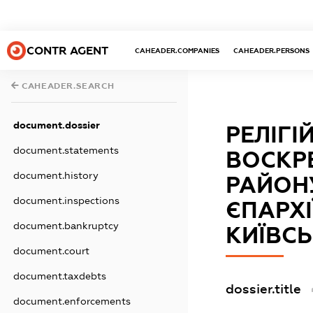
CONTR AGENT
CAHEADER.COMPANIES
CAHEADER.PERSONS
CAHEADER.SEARCH
document.dossier
РЕЛІГІ
document.statements
ВОСКРЕ
document.history
РАЙОН
document.inspections
ЄПАРХІ
document.bankruptcy
КИЇВСЬ
document.court
document.taxdebts
dossier.title
document.enforcements