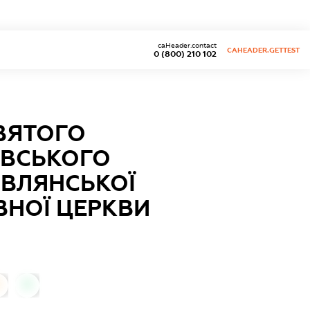
caHeader.contact
CAHEADER.GETTEST
0 (800) 210 102
СВЯТОГО
КІВСЬКОГО
ОВЛЯНСЬКОЇ
ВНОЇ ЦЕРКВИ
0