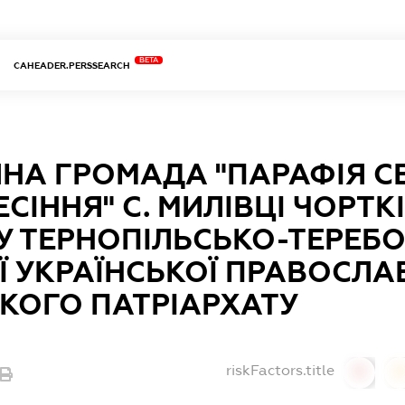
BETA
CAHEADER.PERSSEARCH
ЙНА ГРОМАДА "ПАРАФІЯ 
СІННЯ" С. МИЛІВЦІ ЧОРТ
У ТЕРНОПІЛЬСЬКО-ТЕРЕБ
Ї УКРАЇНСЬКОЇ ПРАВОСЛА
КОГО ПАТРІАРХАТУ
riskFactors.title
0
0