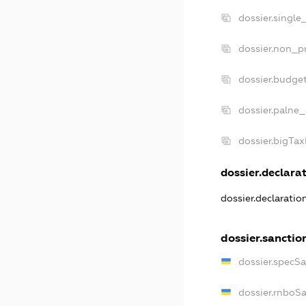
dossier.single
dossier.non_pr
dossier.budge
dossier.palne_
dossier.bigTa
dossier.declarat
dossier.declarati
dossier.sanctio
dossier.specS
dossier.rnboS