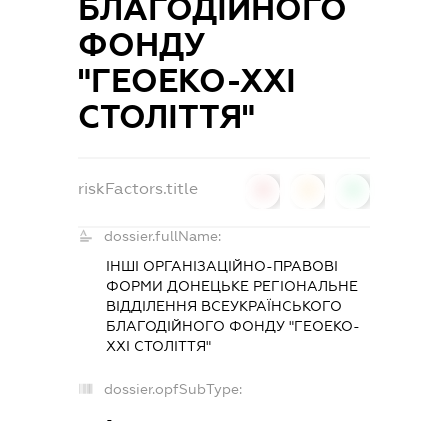
БЛАГОДІЙНОГО
ФОНДУ
"ГЕОЕКО-ХХІ
СТОЛІТТЯ"
riskFactors.title
0
0
0
dossier.fullName:
ІНШІ ОРГАНІЗАЦІЙНО-ПРАВОВІ
ФОРМИ ДОНЕЦЬКЕ РЕГІОНАЛЬНЕ
ВІДДІЛЕННЯ ВСЕУКРАЇНСЬКОГО
БЛАГОДІЙНОГО ФОНДУ "ГЕОЕКО-
ХХІ СТОЛІТТЯ"
dossier.opfSubType:
-