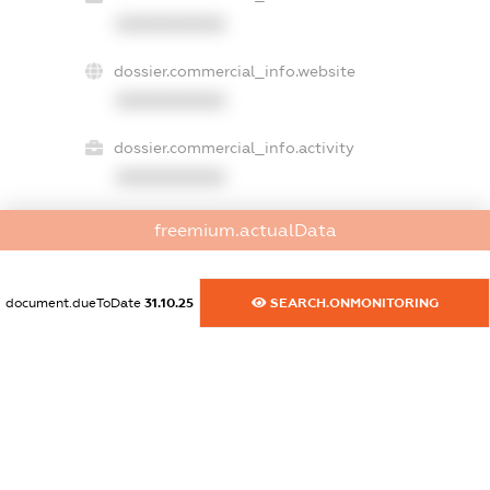
XXXXXXXXXX
dossier.commercial_info.website
XXXXXXXXXX
dossier.commercial_info.activity
XXXXXXXXXX
freemium.actualData
freemium.exampleText_1
freemium.exampleText_2
document.dueToDate
31.10.25
SEARCH.ONMONITORING
freemium.anonymousPerSearch2
FREEMIUM.DETAILS
FREEMIUM.REGISTER