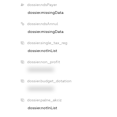
dossier.ndsPayer
dossier.missingData
dossier.ndsAnnul
dossier.missingData
dossier.single_tax_reg
dossier.notInList
dossier.non_profit
XXXXXXXXXX
dossier.budget_dotation
XXXXXXXXXX
dossier.palne_akciz
dossier.notInList