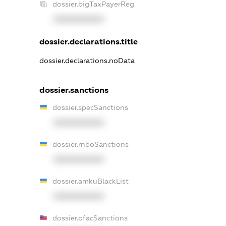
dossier.bigTaxPayerReg
XXXXXXXXXX
dossier.declarations.title
dossier.declarations.noData
dossier.sanctions
dossier.specSanctions
XXXXXXXXXX
dossier.rnboSanctions
XXXXXXXXXX
dossier.amkuBlackList
XXXXXXXXXX
dossier.ofacSanctions