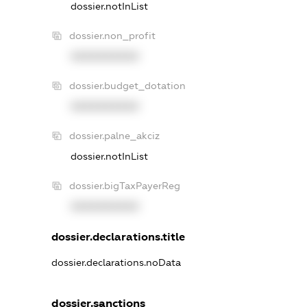
dossier.notInList
dossier.non_profit
XXXXXXXXXX
dossier.budget_dotation
XXXXXXXXXX
dossier.palne_akciz
dossier.notInList
dossier.bigTaxPayerReg
XXXXXXXXXX
dossier.declarations.title
dossier.declarations.noData
dossier.sanctions