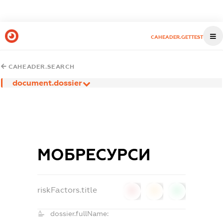
CAHEADER.GETTEST
CAHEADER.SEARCH
document.dossier
МОБРЕСУРСИ
riskFactors.title
0
0
0
dossier.fullName: