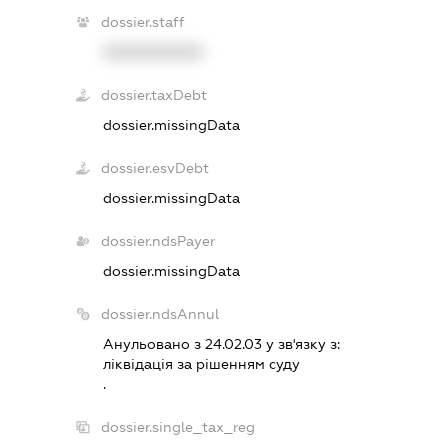
dossier.staff
XXXXXXXXXX
dossier.taxDebt
dossier.missingData
dossier.esvDebt
dossier.missingData
dossier.ndsPayer
dossier.missingData
dossier.ndsAnnul
Анульовано з 24.02.03 у зв'язку з:
лiквiдацiя за рiшенням суду
.
dossier.single_tax_reg