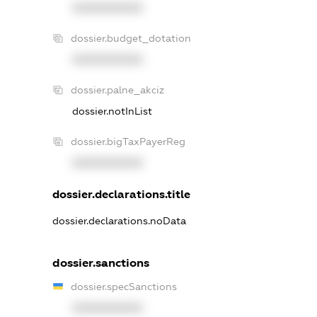
XXXXXXXXXX
dossier.budget_dotation
XXXXXXXXXX
dossier.palne_akciz
dossier.notInList
dossier.bigTaxPayerReg
XXXXXXXXXX
dossier.declarations.title
dossier.declarations.noData
dossier.sanctions
dossier.specSanctions
XXXXXXXXXX