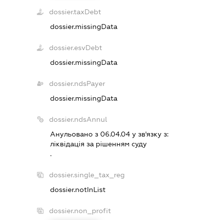
dossier.taxDebt
dossier.missingData
dossier.esvDebt
dossier.missingData
dossier.ndsPayer
dossier.missingData
dossier.ndsAnnul
Анульовано з 06.04.04 у зв'язку з:
лiквiдацiя за рiшенням суду
.
dossier.single_tax_reg
dossier.notInList
dossier.non_profit