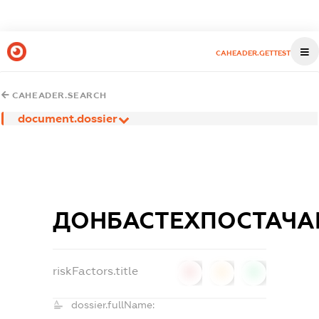
CAHEADER.GETTEST
CAHEADER.SEARCH
document.dossier
ДОНБАСТЕХПОСТАЧА
riskFactors.title
0
0
0
dossier.fullName: