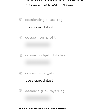
лiквiдацiя за рiшенням суду
.
dossier.single_tax_reg
dossier.notInList
dossier.non_profit
XXXXXXXXXX
dossier.budget_dotation
XXXXXXXXXX
dossier.palne_akciz
dossier.notInList
dossier.bigTaxPayerReg
XXXXXXXXXX
dossier.declarations.title