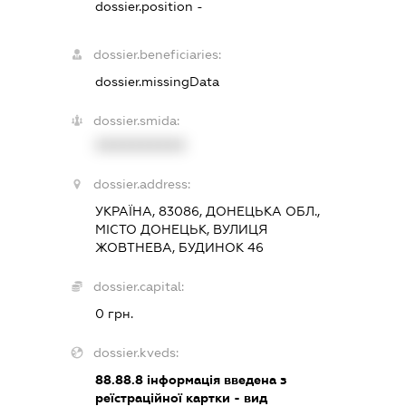
dossier.position -
dossier.beneficiaries:
dossier.missingData
dossier.smida:
XXXXXXXXXX
dossier.address:
УКРАЇНА, 83086, ДОНЕЦЬКА ОБЛ.,
МІСТО ДОНЕЦЬК, ВУЛИЦЯ
ЖОВТНЕВА, БУДИНОК 46
dossier.capital:
0 грн.
dossier.kveds:
88.88.8
інформація введена з
реїстраційної картки - вид