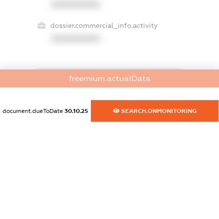
XXXXXXXXXX
dossier.commercial_info.activity
XXXXXXXXXX
freemium.actualData
freemium.exampleText_1
freemium.exampleText_2
freemium.anonymousPerSearch2
document.dueToDate
30.10.25
SEARCH.ONMONITORING
FREEMIUM.DETAILS
FREEMIUM.REGISTER