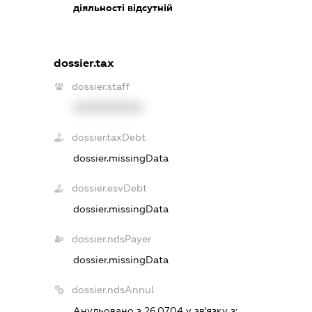
діяльності відсутній
dossier.tax
dossier.staff
XXXXXXXXXX
dossier.taxDebt
dossier.missingData
dossier.esvDebt
dossier.missingData
dossier.ndsPayer
dossier.missingData
dossier.ndsAnnul
Анульовано з 26.07.04 у зв'язку з: