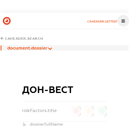
CAHEADER.GETTEST
CAHEADER.SEARCH
document.dossier
ДОН-ВЕСТ
riskFactors.title
0
0
0
dossier.fullName: