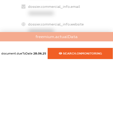
dossier.commercial_info.email
XXXXXXXXXX
dossier.commercial_info.website
XXXXXXXXXX
freemium.actualData
dossier.commercial_info.activity
XXXXXXXXXX
document.dueToDate
28.06.25
SEARCH.ONMONITORING
freemium.exampleText_1
freemium.exampleText_2
freemium.anonymousPerSearch2
FREEMIUM.DETAILS
FREEMIUM.REGISTER