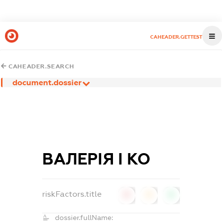
CAHEADER.GETTEST
CAHEADER.SEARCH
document.dossier
ВАЛЕРІЯ І КО
riskFactors.title
0
0
0
dossier.fullName: