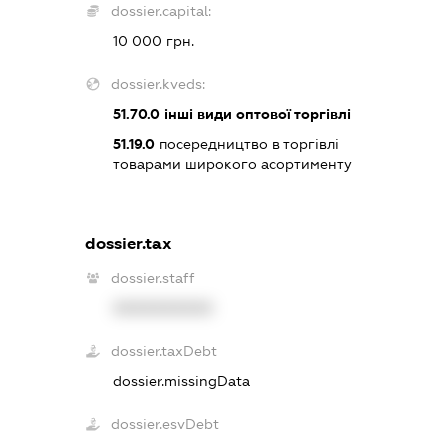
dossier.capital:
10 000 грн.
dossier.kveds:
51.70.0
інші види оптової торгівлі
51.19.0
посередництво в торгівлі
товарами широкого асортименту
dossier.tax
dossier.staff
XXXXXXXXXX
dossier.taxDebt
dossier.missingData
dossier.esvDebt