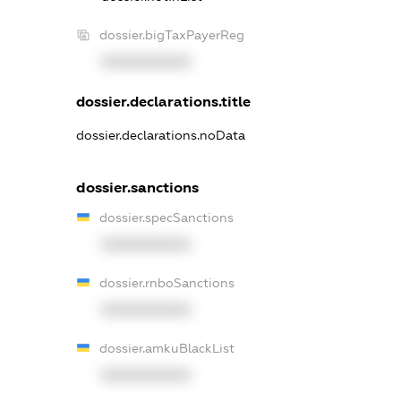
dossier.bigTaxPayerReg
XXXXXXXXXX
dossier.declarations.title
dossier.declarations.noData
dossier.sanctions
dossier.specSanctions
XXXXXXXXXX
dossier.rnboSanctions
XXXXXXXXXX
dossier.amkuBlackList
XXXXXXXXXX