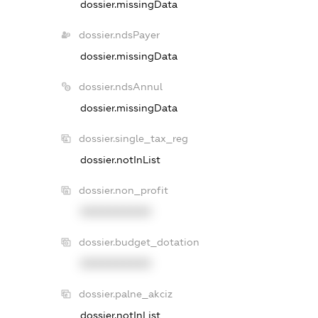
dossier.missingData
dossier.ndsPayer
dossier.missingData
dossier.ndsAnnul
dossier.missingData
dossier.single_tax_reg
dossier.notInList
dossier.non_profit
XXXXXXXXXX
dossier.budget_dotation
XXXXXXXXXX
dossier.palne_akciz
dossier.notInList