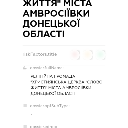
ЖИТТЯ" МІСТА
АМВРОСІЇВКИ
ДОНЕЦЬКОЇ
ОБЛАСТІ
riskFactors.title
0
0
0
dossier.fullName:
РЕЛІГІЙНА ГРОМАДА
"ХРИСТИЯНСЬКА ЦЕРКВА "СЛОВО
ЖИТТЯ" МІСТА АМВРОСІЇВКИ
ДОНЕЦЬКОЇ ОБЛАСТІ
dossier.opfSubType:
-
dossier.edrpo: