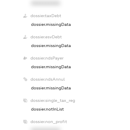
XXXXXXXXXX
dossier.taxDebt
dossier.missingData
dossier.esvDebt
dossier.missingData
dossier.ndsPayer
dossier.missingData
dossier.ndsAnnul
dossier.missingData
dossier.single_tax_reg
dossier.notInList
dossier.non_profit