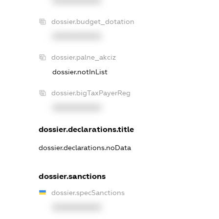
XXXXXXXXXX
dossier.budget_dotation
XXXXXXXXXX
dossier.palne_akciz
dossier.notInList
dossier.bigTaxPayerReg
XXXXXXXXXX
dossier.declarations.title
dossier.declarations.noData
dossier.sanctions
dossier.specSanctions
XXXXXXXXXX