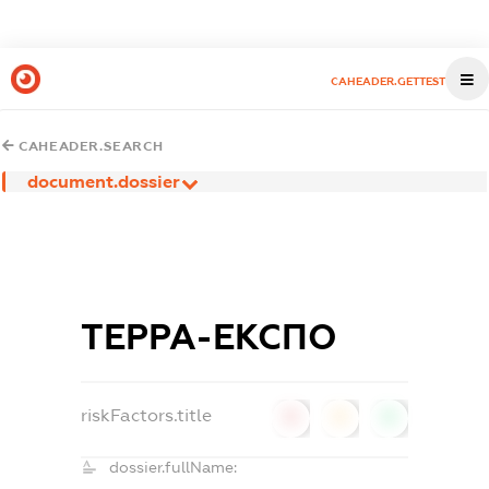
CAHEADER.GETTEST
CAHEADER.SEARCH
document.dossier
ТЕРРА-ЕКСПО
riskFactors.title
0
0
0
dossier.fullName: