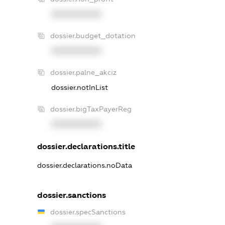
XXXXXXXXXX
dossier.budget_dotation
XXXXXXXXXX
dossier.palne_akciz
dossier.notInList
dossier.bigTaxPayerReg
XXXXXXXXXX
dossier.declarations.title
dossier.declarations.noData
dossier.sanctions
dossier.specSanctions