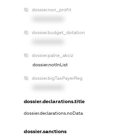
dossier.non_profit
XXXXXXXXXX
dossier.budget_dotation
XXXXXXXXXX
dossier.palne_akciz
dossier.notInList
dossier.bigTaxPayerReg
XXXXXXXXXX
dossier.declarations.title
dossier.declarations.noData
dossier.sanctions