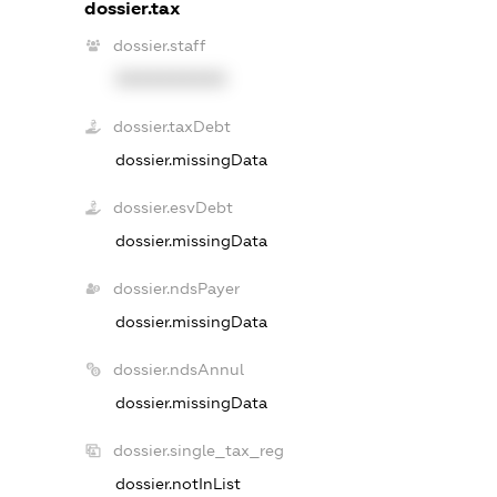
dossier.tax
dossier.staff
XXXXXXXXXX
dossier.taxDebt
dossier.missingData
dossier.esvDebt
dossier.missingData
dossier.ndsPayer
dossier.missingData
dossier.ndsAnnul
dossier.missingData
dossier.single_tax_reg
dossier.notInList