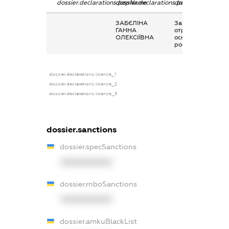
dossier.declarations.pepName
dossier.declarations.personName
dossier.declaratio
ЗАБЄЛІНА
Заробітна плата
ГАННА
отримана за
ОЛЕКСІЇВНА
основним місцем
роботи
dossier.declarations.license_1
dossier.declarations.license_2
dossier.declarations.license_3
dossier.sanctions
dossier.specSanctions
XXXXXXXXXX
dossier.rnboSanctions
XXXXXXXXXX
dossier.amkuBlackList