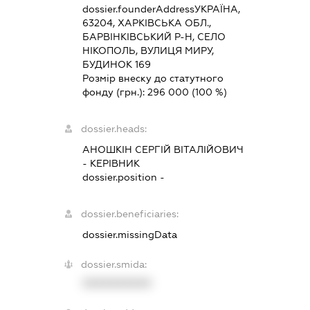
dossier.founderAddress
УКРАЇНА,
63204, ХАРКІВСЬКА ОБЛ.,
БАРВІНКІВСЬКИЙ Р-Н, СЕЛО
НІКОПОЛЬ, ВУЛИЦЯ МИРУ,
БУДИНОК 169
Розмір внеску до статутного
фонду (грн.):
296 000
(100 %)
dossier.heads:
АНОШКІН СЕРГІЙ ВІТАЛІЙОВИЧ
-
КЕРІВНИК
dossier.position -
dossier.beneficiaries:
dossier.missingData
dossier.smida:
XXXXXXXXXX