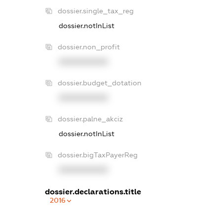
dossier.single_tax_reg
dossier.notInList
dossier.non_profit
XXXXXXXXXX
dossier.budget_dotation
XXXXXXXXXX
dossier.palne_akciz
dossier.notInList
dossier.bigTaxPayerReg
XXXXXXXXXX
dossier.declarations.title
2016