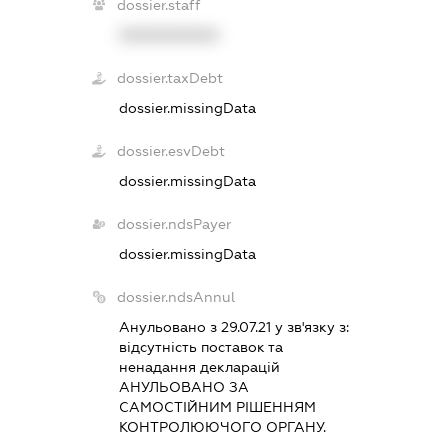
dossier.staff
XXXXXXXXXX
dossier.taxDebt
dossier.missingData
dossier.esvDebt
dossier.missingData
dossier.ndsPayer
dossier.missingData
dossier.ndsAnnul
Анульовано з 29.07.21 у зв'язку з:
вiдсутнiсть поставок та
ненадання декларацiй
АНУЛЬОВАНО ЗА
САМОСТIЙНИМ РIШЕННЯМ
КОНТРОЛЮЮЧОГО ОРГАНУ.