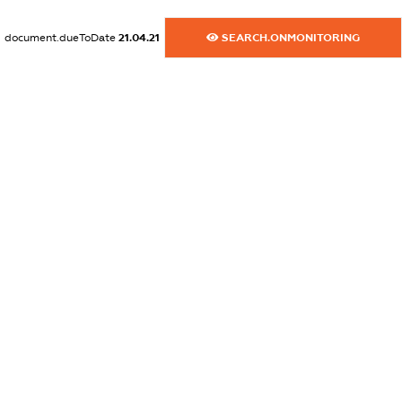
XXXXXXXXXX
document.dueToDate
21.04.21
SEARCH.ONMONITORING
dossier.commercial_info.email
XXXXXXXXXX
dossier.commercial_info.website
XXXXXXXXXX
dossier.commercial_info.activity
XXXXXXXXXX
freemium.exampleText_1
freemium.exampleText_2
freemium.anonymousPerSearch2
FREEMIUM.DETAILS
FREEMIUM.REGISTER