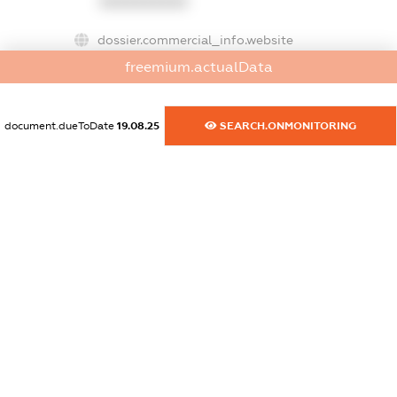
XXXXXXXXXX
dossier.commercial_info.website
XXXXXXXXXX
freemium.actualData
dossier.commercial_info.activity
XXXXXXXXXX
document.dueToDate
19.08.25
SEARCH.ONMONITORING
freemium.exampleText_1
freemium.exampleText_2
freemium.anonymousPerSearch2
FREEMIUM.DETAILS
FREEMIUM.REGISTER