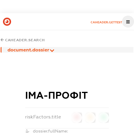
CAHEADER.GETTEST
CAHEADER.SEARCH
document.dossier
ІМА-ПРОФІТ
riskFactors.title
0
0
0
dossier.fullName: