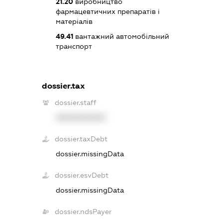
21.20
виробництво
фармацевтичних препаратів і
матеріалів
49.41
вантажний автомобільний
транспорт
dossier.tax
dossier.staff
XXXXXXXXXX
dossier.taxDebt
dossier.missingData
dossier.esvDebt
dossier.missingData
dossier.ndsPayer