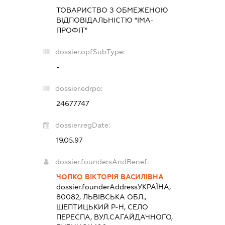
ТОВАРИСТВО З ОБМЕЖЕНОЮ
ВІДПОВІДАЛЬНІСТЮ "ІМА-
ПРОФІТ"
dossier.opfSubType:
-
dossier.edrpo:
24677747
dossier.regDate:
19.05.97
dossier.foundersAndBenef:
ЧОПКО ВІКТОРІЯ ВАСИЛІВНА
dossier.founderAddress
УКРАЇНА,
80082, ЛЬВІВСЬКА ОБЛ.,
ШЕПТИЦЬКИЙ Р-Н, СЕЛО
ПЕРЕСПА, ВУЛ.САГАЙДАЧНОГО,