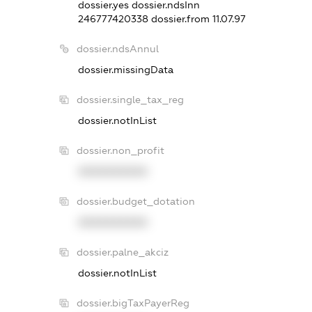
dossier.yes
dossier.ndsInn
246777420338
dossier.from 11.07.97
dossier.ndsAnnul
dossier.missingData
dossier.single_tax_reg
dossier.notInList
dossier.non_profit
XXXXXXXXXX
dossier.budget_dotation
XXXXXXXXXX
dossier.palne_akciz
dossier.notInList
dossier.bigTaxPayerReg