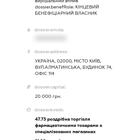
вирішальний вплив
dossier.benefRole:
КІНЦЕВИЙ
БЕНЕФІЦІАРНИЙ ВЛАСНИК
dossier.smida:
XXXXXXXXXX
dossier.address:
УКРАЇНА, 02000, МІСТО КИЇВ,
ВУЛ.АЛМАТИНСЬКА, БУДИНОК 74,
ОФІС 114
dossier.capital:
20 000 грн.
dossier.kveds:
47.73
роздрібна торгівля
фармацевтичними товарами в
спеціалізованих магазинах