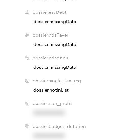
dossier.esvDebt
dossier.missingData
dossier.ndsPayer
dossier.missingData
dossier.ndsAnnul
dossier.missingData
dossier.single_tax_reg
dossier.notInList
dossier.non_profit
XXXXXXXXXX
dossier.budget_dotation
XXXXXXXXXX