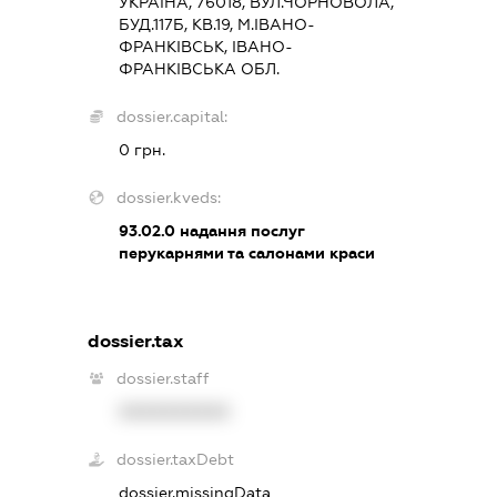
УКРАЇНА, 76018, ВУЛ.ЧОРНОВОЛА,
БУД.117Б, КВ.19, М.ІВАНО-
ФРАНКІВСЬК, ІВАНО-
ФРАНКІВСЬКА ОБЛ.
dossier.capital:
0 грн.
dossier.kveds:
93.02.0
надання послуг
перукарнями та салонами краси
dossier.tax
dossier.staff
XXXXXXXXXX
dossier.taxDebt
dossier.missingData