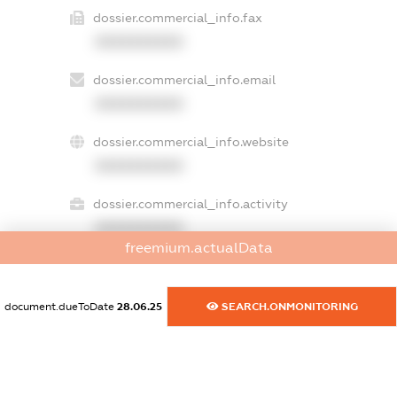
dossier.commercial_info.fax
XXXXXXXXXX
dossier.commercial_info.email
XXXXXXXXXX
dossier.commercial_info.website
XXXXXXXXXX
dossier.commercial_info.activity
XXXXXXXXXX
freemium.actualData
freemium.exampleText_1
document.dueToDate
28.06.25
SEARCH.ONMONITORING
freemium.exampleText_2
freemium.anonymousPerSearch2
FREEMIUM.DETAILS
FREEMIUM.REGISTER