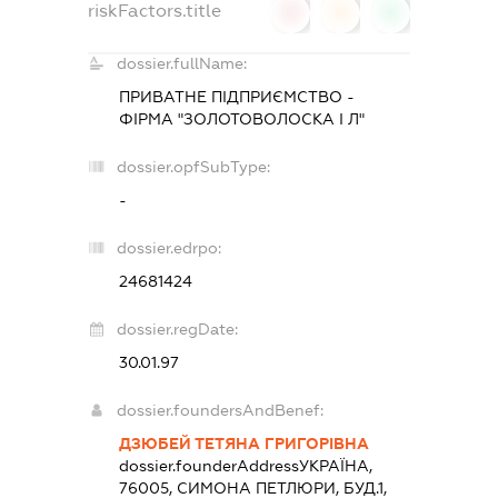
riskFactors.title
0
0
0
dossier.fullName:
ПРИВАТНЕ ПІДПРИЄМСТВО -
ФІРМА "ЗОЛОТОВОЛОСКА І Л"
dossier.opfSubType:
-
dossier.edrpo:
24681424
dossier.regDate:
30.01.97
dossier.foundersAndBenef:
ДЗЮБЕЙ ТЕТЯНА ГРИГОРІВНА
dossier.founderAddress
УКРАЇНА,
76005, СИМОНА ПЕТЛЮРИ, БУД.1,