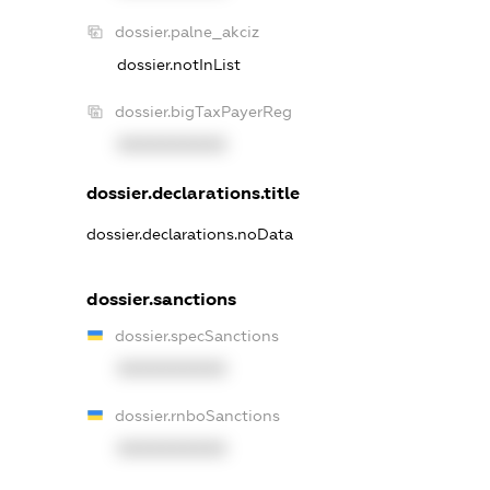
dossier.palne_akciz
dossier.notInList
dossier.bigTaxPayerReg
XXXXXXXXXX
dossier.declarations.title
dossier.declarations.noData
dossier.sanctions
dossier.specSanctions
XXXXXXXXXX
dossier.rnboSanctions
XXXXXXXXXX