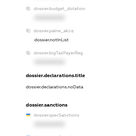
dossier.budget_dotation
XXXXXXXXXX
dossier.palne_akciz
dossier.notInList
dossier.bigTaxPayerReg
XXXXXXXXXX
dossier.declarations.title
dossier.declarations.noData
dossier.sanctions
dossier.specSanctions
XXXXXXXXXX