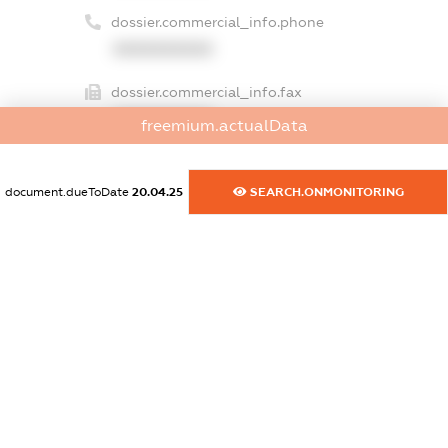
dossier.commercial_info.phone
XXXXXXXXXX
dossier.commercial_info.fax
XXXXXXXXXX
freemium.actualData
dossier.commercial_info.email
XXXXXXXXXX
document.dueToDate
20.04.25
SEARCH.ONMONITORING
dossier.commercial_info.website
XXXXXXXXXX
dossier.commercial_info.activity
XXXXXXXXXX
freemium.exampleText_1
freemium.exampleText_2