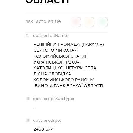
ОБЛАСТІ
riskFactors.title
0
0
0
dossier.fullName:
РЕЛІГІЙНА ГРОМАДА (ПАРАФІЯ)
СВЯТОГО МИКОЛАЯ
КОЛОМИЙСЬКОЇ ЄПАРХІЇ
УКРАЇНСЬКОЇ ГРЕКО-
КАТОЛИЦЬКОЇ ЦЕРКВИ СЕЛА
ЛІСНА СЛОБІДКА
КОЛОМИЙСЬКОГО РАЙОНУ
ІВАНО-ФРАНКІВСЬКОЇ ОБЛАСТІ
dossier.opfSubType:
-
dossier.edrpo:
24681677