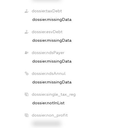
dossier.taxDebt
dossier.missingData
dossier.esvDebt
dossier.missingData
dossier.ndsPayer
dossier.missingData
dossier.ndsAnnul
dossier.missingData
dossier.single_tax_reg
dossier.notInList
dossier.non_profit
XXXXXXXXXX