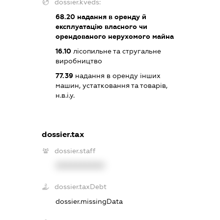
dossier.kveds:
68.20
надання в оренду й
експлуатацію власного чи
орендованого нерухомого майна
16.10
лісопильне та стругальне
виробництво
77.39
надання в оренду інших
машин, устатковання та товарів,
н.в.і.у.
dossier.tax
dossier.staff
XXXXXXXXXX
dossier.taxDebt
dossier.missingData