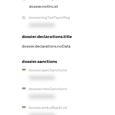
dossier.notInList
dossier.bigTaxPayerReg
XXXXXXXXXX
dossier.declarations.title
dossier.declarations.noData
dossier.sanctions
dossier.specSanctions
XXXXXXXXXX
dossier.rnboSanctions
XXXXXXXXXX
dossier.amkuBlackList