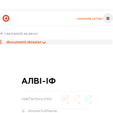
CAHEADER.GETTEST
CAHEADER.SEARCH
document.dossier
АЛВІ-ІФ
riskFactors.title
0
0
0
dossier.fullName: