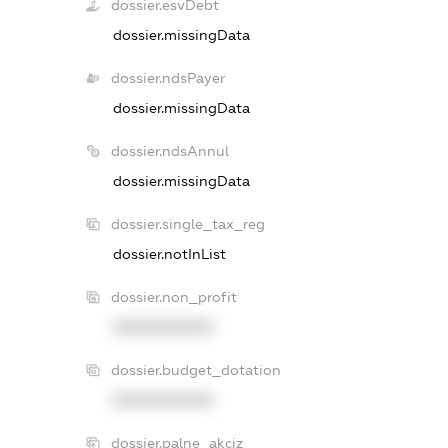
dossier.esvDebt
dossier.missingData
dossier.ndsPayer
dossier.missingData
dossier.ndsAnnul
dossier.missingData
dossier.single_tax_reg
dossier.notInList
dossier.non_profit
XXXXXXXXXX
dossier.budget_dotation
XXXXXXXXXX
dossier.palne_akciz