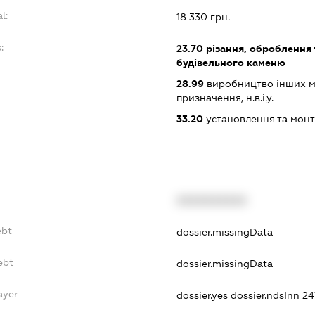
l:
18 330 грн.
:
23.70
різання, оброблення 
будівельного каменю
28.99
виробництво інших ма
призначення, н.в.і.у.
33.20
установлення та монт
XXXXXXXXXX
ebt
dossier.missingData
ebt
dossier.missingData
ayer
dossier.yes
dossier.ndsInn 