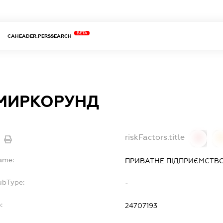
BETA
CAHEADER.PERSSEARCH
МИРКОРУНД
riskFactors.title
0
Name:
ПРИВАТНЕ ПІДПРИЄМСТВО
ubType:
-
:
24707193