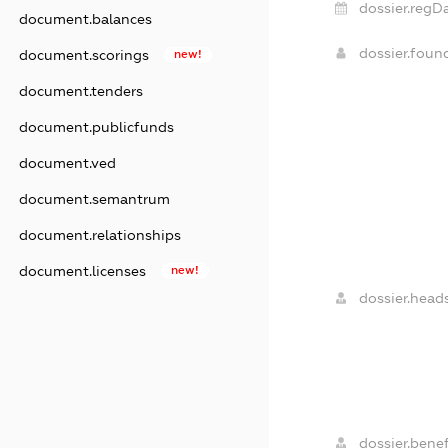
dossier.regDa
document.balances
dossier.fou
document.scorings
new!
document.tenders
document.publicfunds
document.ved
document.semantrum
document.relationships
document.licenses
new!
dossier.heads
dossier.benef