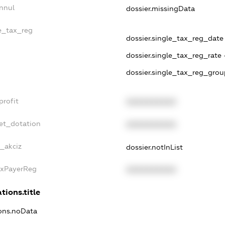
nnul
dossier.missingData
le_tax_reg
dossier.single_tax_reg_date -
dossier.single_tax_reg_rate 
dossier.single_tax_reg_grou
profit
XXXXXXXXXX
et_dotation
XXXXXXXXXX
e_akciz
dossier.notInList
axPayerReg
XXXXXXXXXX
tions.title
ions.noData