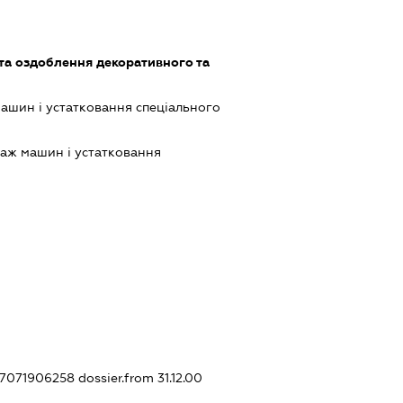
та оздоблення декоративного та
шин і устатковання спеціального
аж машин і устатковання
247071906258
dossier.from 31.12.00