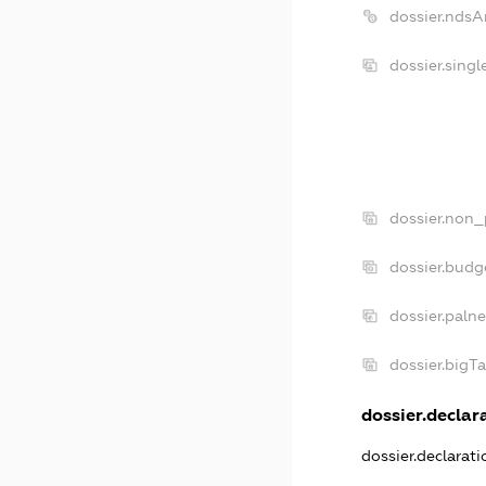
dossier.ndsA
dossier.sing
dossier.non_
dossier.budg
dossier.paln
dossier.bigT
dossier.declara
dossier.declarat