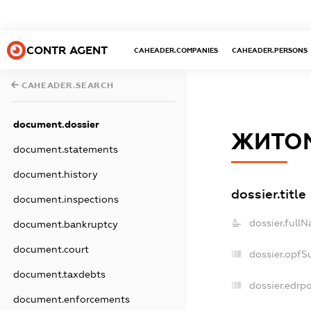
CONTR AGENT
CAHEADER.COMPANIES
CAHEADER.PERSONS
CAHEADER.SEARCH
document.dossier
ЖИТО
document.statements
document.history
dossier.title
document.inspections
dossier.full
document.bankruptcy
document.court
dossier.opfS
document.taxdebts
dossier.edrpo
document.enforcements