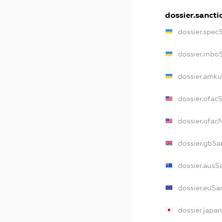
dossier.sancti
dossier.spec
dossier.rnbo
dossier.amku
dossier.ofac
dossier.ofa
dossier.gbSa
dossier.ausS
dossier.euSa
dossier.japa