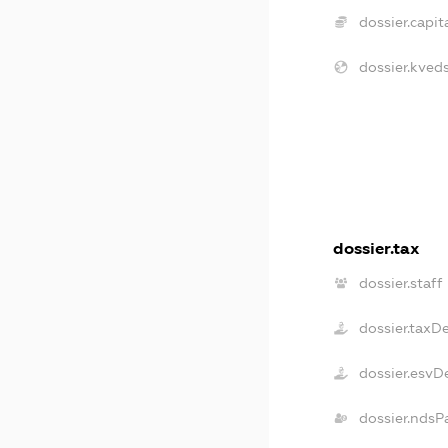
dossier.capita
dossier.kveds
dossier.tax
dossier.staff
dossier.taxD
dossier.esvD
dossier.ndsP