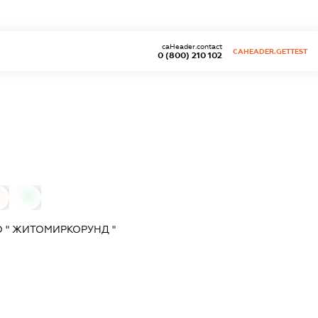
caHeader.contact
CAHEADER.GETTEST
0 (800) 210 102
0
0
 " ЖИТОМИРКОРУНД "