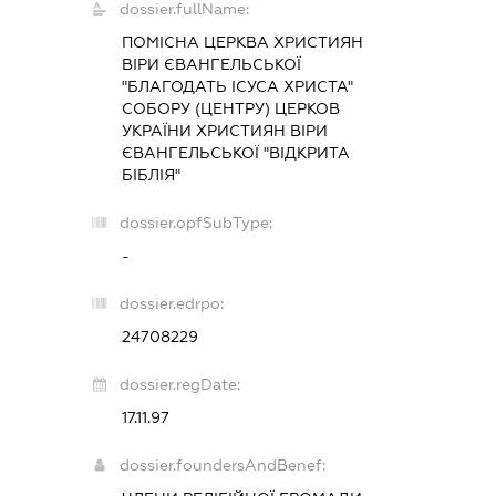
dossier.fullName:
ПОМІСНА ЦЕРКВА ХРИСТИЯН
ВІРИ ЄВАНГЕЛЬСЬКОЇ
"БЛАГОДАТЬ ІСУСА ХРИСТА"
СОБОРУ (ЦЕНТРУ) ЦЕРКОВ
УКРАЇНИ ХРИСТИЯН ВІРИ
ЄВАНГЕЛЬСЬКОЇ "ВІДКРИТА
БІБЛІЯ"
dossier.opfSubType:
-
dossier.edrpo:
24708229
dossier.regDate:
17.11.97
dossier.foundersAndBenef: