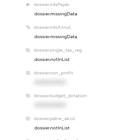
dossier.ndsPayer
dossier.missingData
dossier.ndsAnnul
dossier.missingData
dossier.single_tax_reg
dossier.notInList
dossier.non_profit
XXXXXXXXXX
dossier.budget_dotation
XXXXXXXXXX
dossier.palne_akciz
dossier.notInList