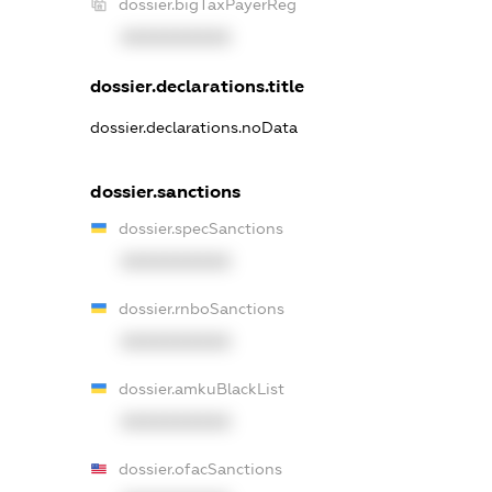
dossier.bigTaxPayerReg
XXXXXXXXXX
dossier.declarations.title
dossier.declarations.noData
dossier.sanctions
dossier.specSanctions
XXXXXXXXXX
dossier.rnboSanctions
XXXXXXXXXX
dossier.amkuBlackList
XXXXXXXXXX
dossier.ofacSanctions