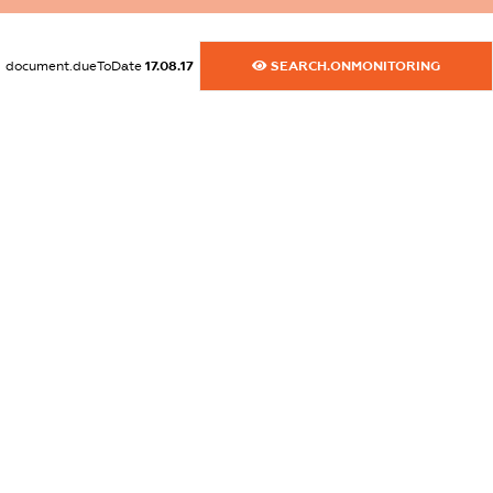
XXXXXXXXXX
document.dueToDate
17.08.17
SEARCH.ONMONITORING
dossier.commercial_info.website
XXXXXXXXXX
dossier.commercial_info.activity
XXXXXXXXXX
freemium.exampleText_1
freemium.exampleText_2
freemium.anonymousPerSearch2
FREEMIUM.DETAILS
FREEMIUM.REGISTER