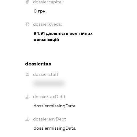
dossier.capital:
0 грн.
dossier.kveds:
94.91
діяльність релігійних
організацій
dossier.tax
dossier.staff
XXXXXXXXXX
dossier.taxDebt
dossier.missingData
dossier.esvDebt
dossier.missingData