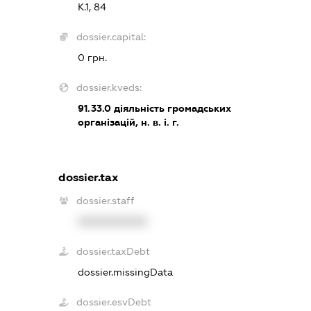
К.1, 84
dossier.capital:
0 грн.
dossier.kveds:
91.33.0
діяльність громадських
організацій, н. в. і. г.
dossier.tax
dossier.staff
XXXXXXXXXX
dossier.taxDebt
dossier.missingData
dossier.esvDebt