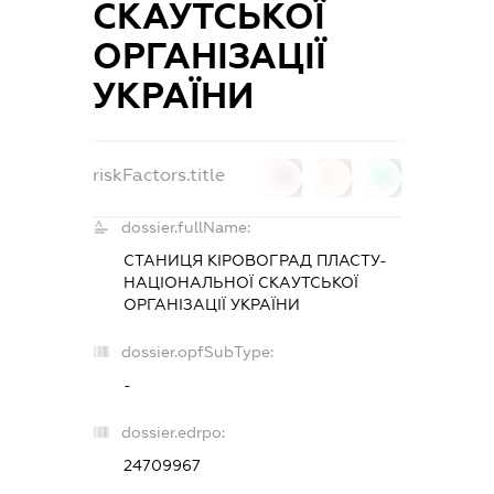
СКАУТСЬКОЇ
ОРГАНІЗАЦІЇ
УКРАЇНИ
riskFactors.title
0
0
0
dossier.fullName:
СТАНИЦЯ КІРОВОГРАД ПЛАСТУ-
НАЦІОНАЛЬНОЇ СКАУТСЬКОЇ
ОРГАНІЗАЦІЇ УКРАЇНИ
dossier.opfSubType:
-
dossier.edrpo:
24709967