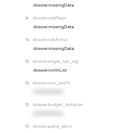
dossier.missingData
dossier.ndsPayer
dossier.missingData
dossier.ndsAnnul
dossier.missingData
dossier.single_tax_reg
dossier.notInList
dossier.non_profit
XXXXXXXXXX
dossier.budget_dotation
XXXXXXXXXX
dossier.palne_akciz