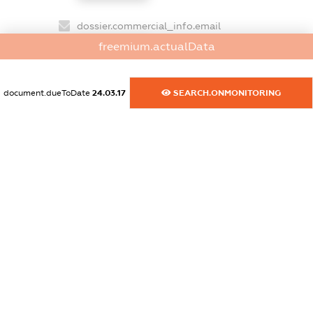
dossier.commercial_info.email
XXXXXXXXXX
freemium.actualData
dossier.commercial_info.website
document.dueToDate
24.03.17
SEARCH.ONMONITORING
XXXXXXXXXX
dossier.commercial_info.activity
XXXXXXXXXX
freemium.exampleText_1
freemium.exampleText_2
freemium.anonymousPerSearch2
FREEMIUM.DETAILS
FREEMIUM.REGISTER