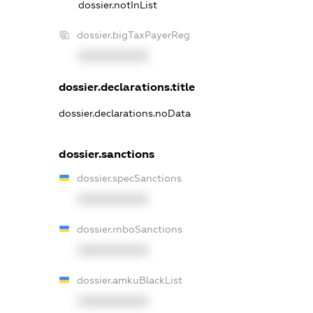
dossier.notInList
dossier.bigTaxPayerReg
XXXXXXXXXX
dossier.declarations.title
dossier.declarations.noData
dossier.sanctions
dossier.specSanctions
XXXXXXXXXX
dossier.rnboSanctions
XXXXXXXXXX
dossier.amkuBlackList
XXXXXXXXXX