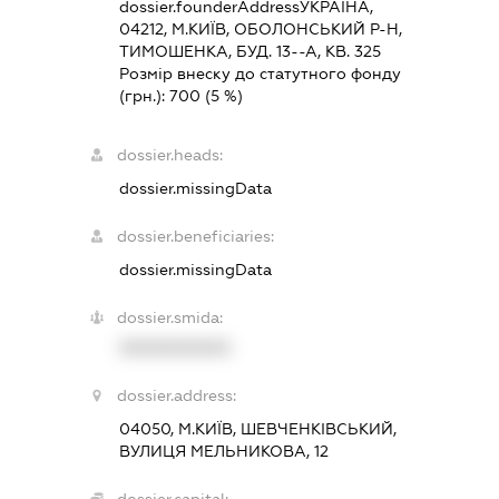
dossier.founderAddress
УКРАЇНА,
04212, М.КИЇВ, ОБОЛОНСЬКИЙ Р-Н,
ТИМОШЕНКА, БУД. 13--А, КВ. 325
Розмір внеску до статутного фонду
(грн.):
700
(5 %)
dossier.heads:
dossier.missingData
dossier.beneficiaries:
dossier.missingData
dossier.smida:
XXXXXXXXXX
dossier.address:
04050, М.КИЇВ, ШЕВЧЕНКІВСЬКИЙ,
ВУЛИЦЯ МЕЛЬНИКОВА, 12
dossier.capital: