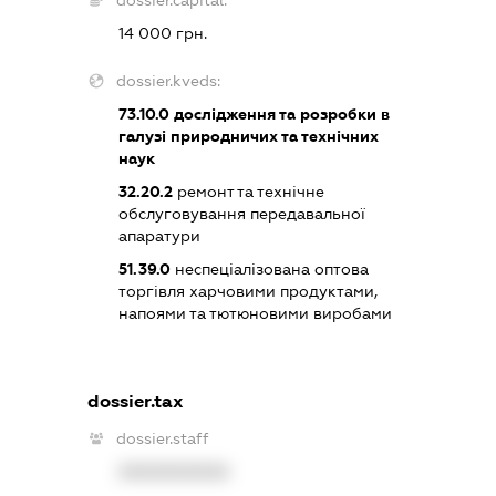
14 000 грн.
dossier.kveds:
73.10.0
дослідження та розробки в
галузі природничих та технічних
наук
32.20.2
ремонт та технічне
обслуговування передавальної
апаратури
51.39.0
неспеціалізована оптова
торгівля харчовими продуктами,
напоями та тютюновими виробами
dossier.tax
dossier.staff
XXXXXXXXXX