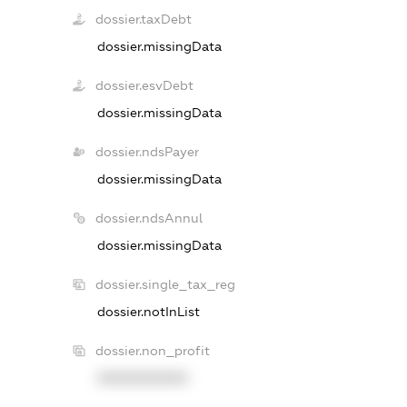
dossier.taxDebt
dossier.missingData
dossier.esvDebt
dossier.missingData
dossier.ndsPayer
dossier.missingData
dossier.ndsAnnul
dossier.missingData
dossier.single_tax_reg
dossier.notInList
dossier.non_profit
XXXXXXXXXX