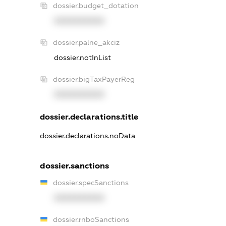
dossier.budget_dotation
XXXXXXXXXX
dossier.palne_akciz
dossier.notInList
dossier.bigTaxPayerReg
XXXXXXXXXX
dossier.declarations.title
dossier.declarations.noData
dossier.sanctions
dossier.specSanctions
XXXXXXXXXX
dossier.rnboSanctions