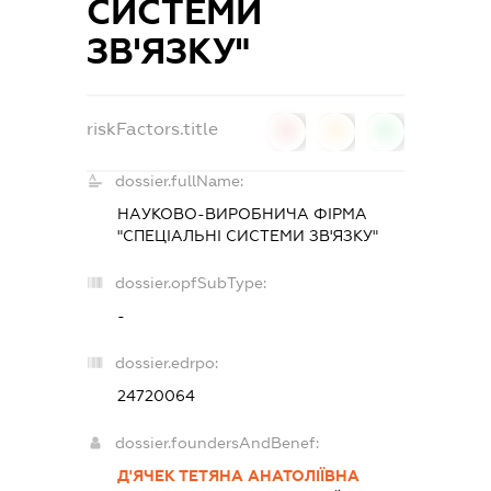
СИСТЕМИ
ЗВ'ЯЗКУ"
riskFactors.title
0
0
0
dossier.fullName:
НАУКОВО-ВИРОБНИЧА ФІРМА
"СПЕЦІАЛЬНІ СИСТЕМИ ЗВ'ЯЗКУ"
dossier.opfSubType:
-
dossier.edrpo:
24720064
dossier.foundersAndBenef:
Д'ЯЧЕК ТЕТЯНА АНАТОЛІЇВНА