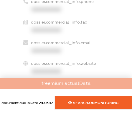
dossier.commercial_info.phone
XXXXXXXXXX
dossier.commercial_info.fax
XXXXXXXXXX
dossier.commercial_info.email
XXXXXXXXXX
dossier.commercial_info.website
XXXXXXXXXX
freemium.actualData
dossier.commercial_info.activity
XXXXXXXXXX
document.dueToDate
24.03.17
SEARCH.ONMONITORING
freemium.exampleText_1
freemium.exampleText_2
freemium.anonymousPerSearch2