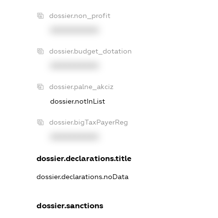
dossier.non_profit
XXXXXXXXXX
dossier.budget_dotation
XXXXXXXXXX
dossier.palne_akciz
dossier.notInList
dossier.bigTaxPayerReg
XXXXXXXXXX
dossier.declarations.title
dossier.declarations.noData
dossier.sanctions