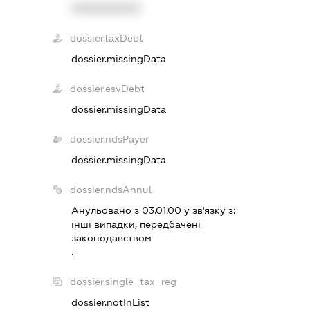
XXXXXXXXXX
dossier.taxDebt
dossier.missingData
dossier.esvDebt
dossier.missingData
dossier.ndsPayer
dossier.missingData
dossier.ndsAnnul
Анульовано з 03.01.00 у зв'язку з:
iншi випадки, передбаченi
законодавством
.
dossier.single_tax_reg
dossier.notInList