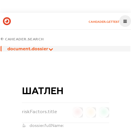
CAHEADER.GETTEST
CAHEADER.SEARCH
document.dossier
ШАТЛЕН
riskFactors.title
0
0
0
dossier.fullName: