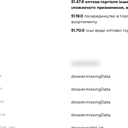
51.47.9
оптова торгівля ін
споживчого призначення, н. в
51.19.0
посередництво в тор
асортименту
51.70.0
інші види оптової то
XXXXXXXXXX
t
dossier.missingData
bt
dossier.missingData
er
dossier.missingData
nul
dossier.missingData
_tax_reg
dossier.notInList