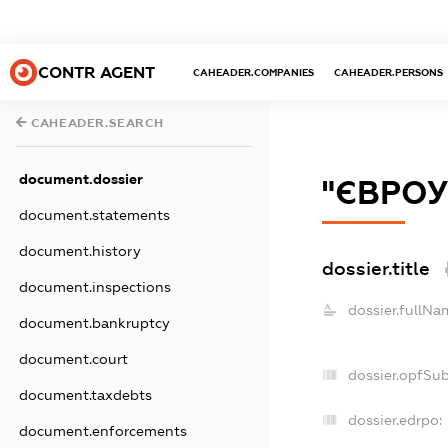
CONTR AGENT
CAHEADER.COMPANIES
CAHEADER.PERSONS
CAHEADER.SEARCH
document.dossier
"ЄВРОУ
document.statements
document.history
dossier.title
document.inspections
dossier.fullNa
document.bankruptcy
document.court
dossier.opfSu
document.taxdebts
dossier.edrpo:
document.enforcements