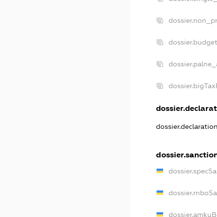
dossier.non_pr
dossier.budge
dossier.palne_
dossier.bigTa
dossier.declarat
dossier.declarati
dossier.sanctio
dossier.specS
dossier.rnboS
dossier.amkuB