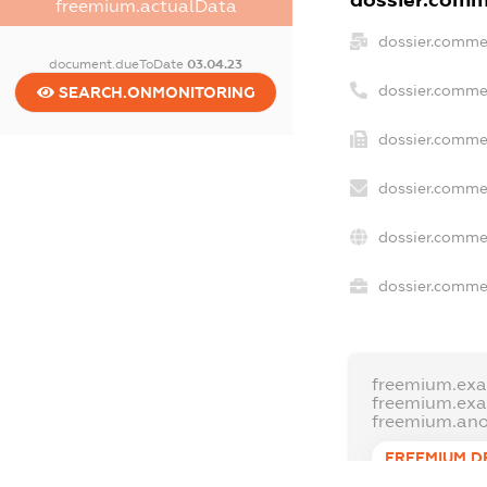
dossier.comme
freemium.actualData
dossier.comme
document.dueToDate
03.04.23
dossier.comme
SEARCH.ONMONITORING
dossier.commer
dossier.commer
dossier.commer
dossier.commer
freemium.exa
freemium.ex
freemium.an
FREEMIUM.D