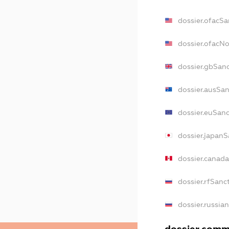
dossier.ofacSa
dossier.ofacN
dossier.gbSan
dossier.ausSa
dossier.euSan
dossier.japanS
dossier.canad
dossier.rfSanc
dossier.russia