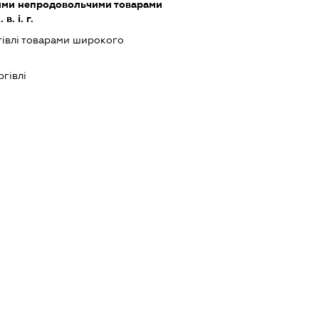
шими непродовольчими товарами
. і. г.
гівлі товарами широкого
ргівлі