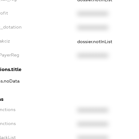
ofit
XXXXXXXXXX
t_dotation
XXXXXXXXXX
akciz
dossier.notInList
xPayerReg
XXXXXXXXXX
ions.title
ons.noData
ns
anctions
XXXXXXXXXX
anctions
XXXXXXXXXX
lackList
XXXXXXXXXX