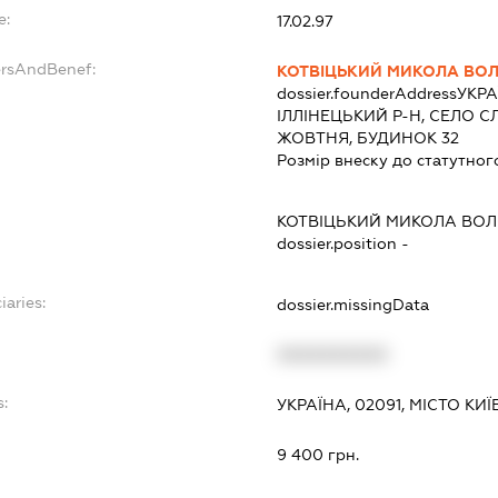
e:
17.02.97
ersAndBenef:
КОТВІЦЬКИЙ МИКОЛА В
dossier.founderAddress
УКРА
ІЛЛІНЕЦЬКИЙ Р-Н, СЕЛО С
ЖОВТНЯ, БУДИНОК 32
Розмір внеску до статутног
КОТВІЦЬКИЙ МИКОЛА ВО
dossier.position -
iaries:
dossier.missingData
XXXXXXXXXX
s:
УКРАЇНА, 02091, МІСТО КИ
:
9 400 грн.