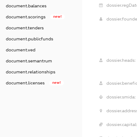
dossier.regDat
document.balances
document.scorings
new!
dossier.found
document.tenders
document.publicfunds
document.ved
dossier.heads:
document.semantrum
document.relationships
document.licenses
new!
dossier.benefic
dossier.smida:
dossier.addres
dossier.capital