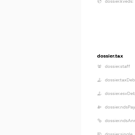
dossier.kveds:
dossier.tax
dossier.staff
dossier.taxDeb
dossier.esvDe
dossier.ndsPay
dossier.ndsAn
dossier.single