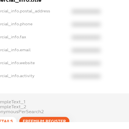
rcial_info.title
rcial_info.postal_address
XXXXXXXXXX
rcial_info.phone
XXXXXXXXXX
cial_info.fax
XXXXXXXXXX
cial_info.email
XXXXXXXXXX
cial_info.website
XXXXXXXXXX
cial_info.activity
XXXXXXXXXX
mpleText_1
ampleText_2
onymousPerSearch2
ETAILS
FREEMIUM.REGISTER