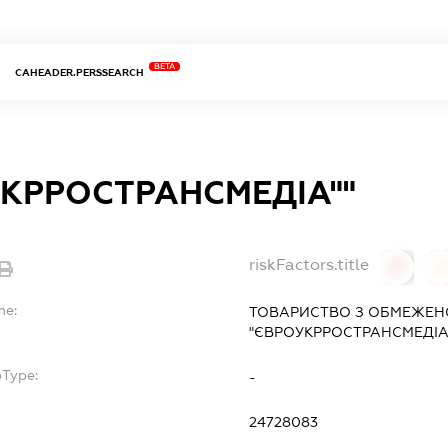
BETA
CAHEADER.PERSSEARCH
КРРОСТРАНСМЕДІА""
riskFactors.title
0
0
me:
ТОВАРИСТВО З ОБМЕЖЕН
"ЄВРОУКРРОСТРАНСМЕДІА
bType:
-
24728083