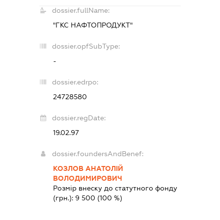
dossier.fullName:
"ГКС НАФТОПРОДУКТ"
dossier.opfSubType:
-
dossier.edrpo:
24728580
dossier.regDate:
19.02.97
dossier.foundersAndBenef:
КОЗЛОВ АНАТОЛІЙ
ВОЛОДИМИРОВИЧ
Розмір внеску до статутного фонду
(грн.):
9 500
(100 %)