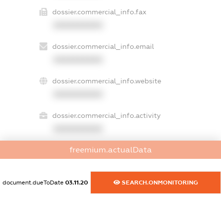
dossier.commercial_info.fax
XXXXXXXXXX
dossier.commercial_info.email
XXXXXXXXXX
dossier.commercial_info.website
XXXXXXXXXX
dossier.commercial_info.activity
XXXXXXXXXX
freemium.actualData
freemium.exampleText_1
freemium.exampleText_2
document.dueToDate
03.11.20
SEARCH.ONMONITORING
freemium.anonymousPerSearch2
FREEMIUM.DETAILS
FREEMIUM.REGISTER