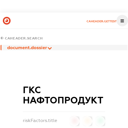
CAHEADER.GETTEST
CAHEADER.SEARCH
document.dossier
ГКС
НАФТОПРОДУКТ
riskFactors.title
0
0
0