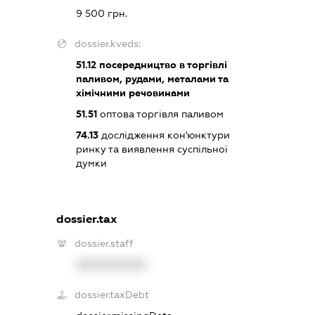
9 500 грн.
dossier.kveds:
51.12
посередництво в торгівлі
паливом, рудами, металами та
хімічними речовинами
51.51
оптова торгівля паливом
74.13
дослідження кон'юнктури
ринку та виявлення суспільної
думки
dossier.tax
dossier.staff
XXXXXXXXXX
dossier.taxDebt