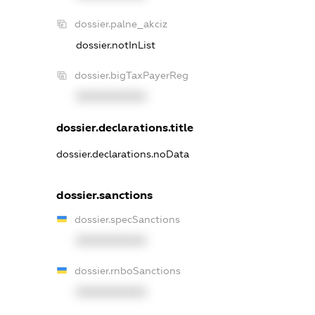
dossier.palne_akciz
dossier.notInList
dossier.bigTaxPayerReg
XXXXXXXXXX
dossier.declarations.title
dossier.declarations.noData
dossier.sanctions
dossier.specSanctions
XXXXXXXXXX
dossier.rnboSanctions
XXXXXXXXXX