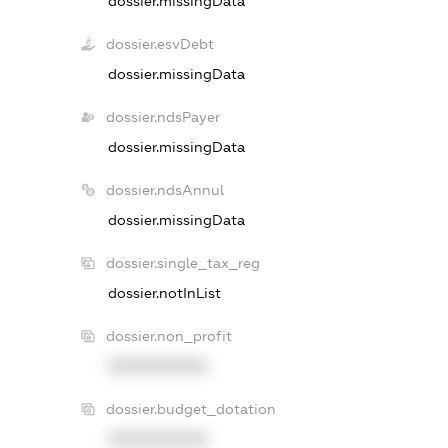
dossier.missingData
dossier.esvDebt
dossier.missingData
dossier.ndsPayer
dossier.missingData
dossier.ndsAnnul
dossier.missingData
dossier.single_tax_reg
dossier.notInList
dossier.non_profit
XXXXXXXXXX
dossier.budget_dotation
XXXXXXXXXX