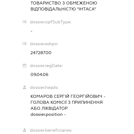
ТОВАРИСТВО З ОБМЕЖЕНОЮ
ВІДПОВІДАЛЬНІСТЮ "ІНТАСА"
dossier.opfSubType:
-
dossier.edrpo:
24728700
dossier.regDate:
09.04.06
dossier.heads:
КОМАРОВ СЕРГІЙ ГЕОРГІЙОВИЧ
-
ГОЛОВА КОМІСІЇ З ПРИПИНЕННЯ
АБО ЛІКВІДАТОР
dossier.position -
dossier.beneficiaries: