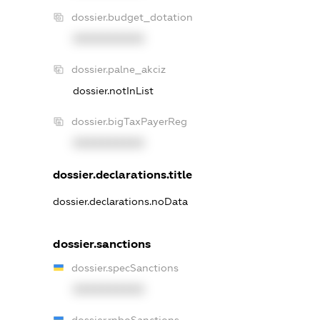
dossier.budget_dotation
XXXXXXXXXX
dossier.palne_akciz
dossier.notInList
dossier.bigTaxPayerReg
XXXXXXXXXX
dossier.declarations.title
dossier.declarations.noData
dossier.sanctions
dossier.specSanctions
XXXXXXXXXX
dossier.rnboSanctions