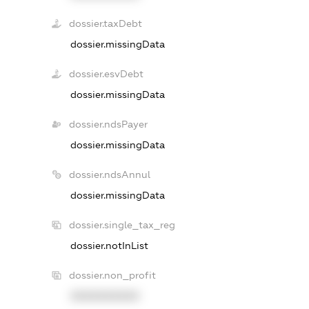
dossier.taxDebt
dossier.missingData
dossier.esvDebt
dossier.missingData
dossier.ndsPayer
dossier.missingData
dossier.ndsAnnul
dossier.missingData
dossier.single_tax_reg
dossier.notInList
dossier.non_profit
XXXXXXXXXX