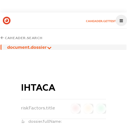
CAHEADER.GETTEST
CAHEADER.SEARCH
document.dossier
ІНТАСА
riskFactors.title
0
0
0
dossier.fullName: