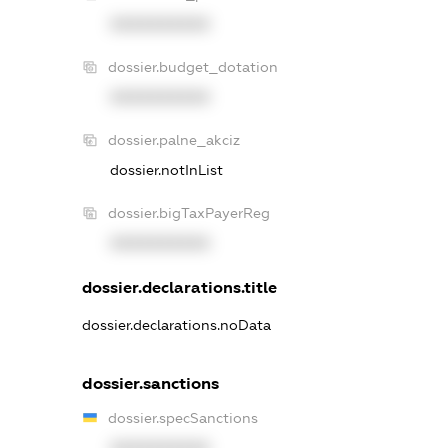
XXXXXXXXXX
dossier.budget_dotation
XXXXXXXXXX
dossier.palne_akciz
dossier.notInList
dossier.bigTaxPayerReg
XXXXXXXXXX
dossier.declarations.title
dossier.declarations.noData
dossier.sanctions
dossier.specSanctions
XXXXXXXXXX