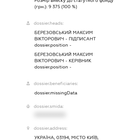
Розмір внеску до статутного фонду
(грн.):
9 375
(100 %)
dossier.heads:
БЕРЕЗОВСЬКИЙ МАКСИМ
ВІКТОРОВИЧ
-
ПІДПИСАНТ
dossier.position -
БЕРЕЗОВСЬКИЙ МАКСИМ
ВІКТОРОВИЧ
-
КЕРІВНИК
dossier.position -
dossier.beneficiaries:
dossier.missingData
dossier.smida:
XXXXXXXXXX
dossier.address:
УКРАЇНА, 03194, МІСТО КИЇВ,