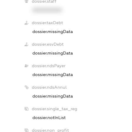
dossier.staff
XXXXXXXXXX
dossier.taxDebt
dossier.missingData
dossier.esvDebt
dossier.missingData
dossier.ndsPayer
dossier.missingData
dossier.ndsAnnul
dossier.missingData
dossier.single_tax_reg
dossier.notInList
dossier.non_profit