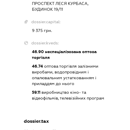
ПРОСПЕКТ ЛЕСЯ КУРБАСА,
БУДИНОК 19/11
dossier.capital:
9 375 грн.
dossier.kveds:
46.90
неспеціалізована оптова
торгівля
46.74
оптова торгівля залізними
виробами, водопровідним і
опалювальним устаткованням і
приладдям до нього
59.11
виробництво кіно- та
відеофільмів, телевізійних програм
dossier.tax