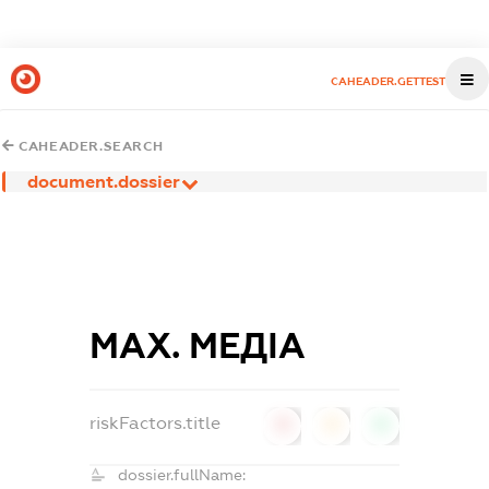
CAHEADER.GETTEST
CAHEADER.SEARCH
document.dossier
МАХ. МЕДІА
riskFactors.title
0
0
0
dossier.fullName: