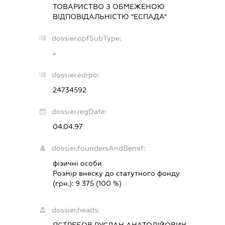
ТОВАРИСТВО З ОБМЕЖЕНОЮ
ВІДПОВІДАЛЬНІСТЮ "ЕСПАДА"
dossier.opfSubType:
-
dossier.edrpo:
24734592
dossier.regDate:
04.04.97
dossier.foundersAndBenef:
фізичні особи
Розмір внеску до статутного фонду
(грн.):
9 375
(100 %)
dossier.heads:
ЯСТРЕБОВ РУСЛАН АНАТОЛІЙОВИЧ