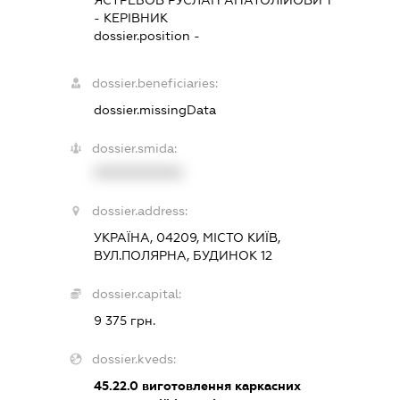
-
КЕРІВНИК
dossier.position -
dossier.beneficiaries:
dossier.missingData
dossier.smida:
XXXXXXXXXX
dossier.address:
УКРАЇНА, 04209, МІСТО КИЇВ,
ВУЛ.ПОЛЯРНА, БУДИНОК 12
dossier.capital:
9 375 грн.
dossier.kveds:
45.22.0
виготовлення каркасних