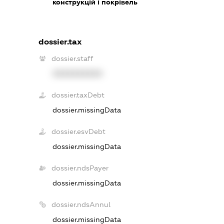
конструкцій і покрівель
dossier.tax
dossier.staff
XXXXXXXXXX
dossier.taxDebt
dossier.missingData
dossier.esvDebt
dossier.missingData
dossier.ndsPayer
dossier.missingData
dossier.ndsAnnul
dossier.missingData