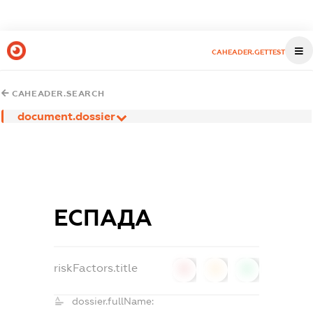
CAHEADER.GETTEST
CAHEADER.SEARCH
document.dossier
ЕСПАДА
riskFactors.title
0
0
0
dossier.fullName: