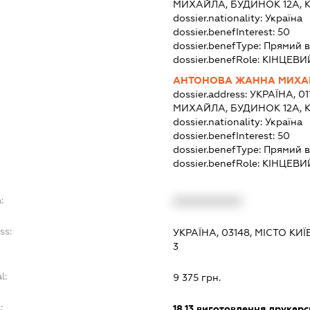
МИХАЙЛА, БУДИНОК 12А, 
dossier.nationality:
Україна
dossier.benefInterest:
50
dossier.benefType:
Прямий в
dossier.benefRole:
КІНЦЕВИ
АНТОНОВА ЖАННА МИХА
dossier.address:
УКРАЇНА, 0
МИХАЙЛА, БУДИНОК 12А, 
dossier.nationality:
Україна
dossier.benefInterest:
50
dossier.benefType:
Прямий в
dossier.benefRole:
КІНЦЕВИ
:
XXXXXXXXXX
ss:
УКРАЇНА, 03148, МІСТО КИЇ
3
l:
9 375 грн.
:
18.13
виготовлення друкарс