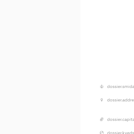
dossier.smida
dossier.addre
dossier.capita
dossier.kveds