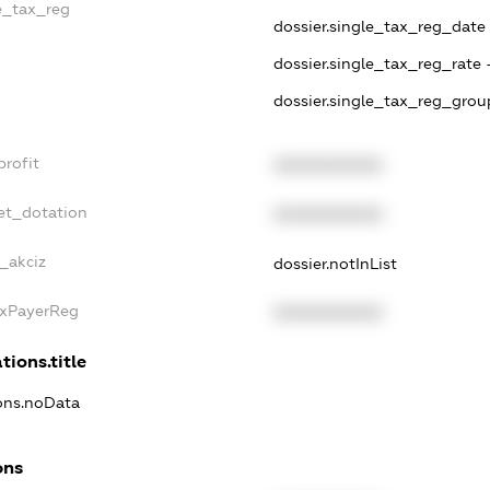
le_tax_reg
dossier.single_tax_reg_date -
dossier.single_tax_reg_rate 
dossier.single_tax_reg_grou
profit
XXXXXXXXXX
et_dotation
XXXXXXXXXX
e_akciz
dossier.notInList
axPayerReg
XXXXXXXXXX
tions.title
ions.noData
ons