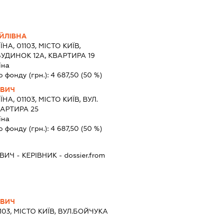
ЙЛІВНА
ЇНА, 01103, МІСТО КИЇВ,
УДИНОК 12А, КВАРТИРА 19
їна
о фонду (грн.):
4 687,50
(50 %)
ОВИЧ
ЇНА, 01103, МІСТО КИЇВ, ВУЛ.
ВАРТИРА 25
їна
о фонду (грн.):
4 687,50
(50 %)
ОВИЧ
-
КЕРІВНИК
- dossier.from
ОВИЧ
1103, МІСТО КИЇВ, ВУЛ.БОЙЧУКА