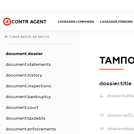
CONTR AGENT
CAHEADER.COMPANIES
CAHEADER.PERSONS
CAHEADER.SEARCH
document.dossier
ТАМПО
document.statements
document.history
dossier.title
document.inspections
dossier.fullN
document.bankruptcy
document.court
dossier.opfS
document.taxdebts
dossier.edrpo
document.enforcements