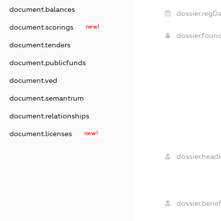
document.balances
dossier.regDa
document.scorings
new!
dossier.foun
document.tenders
document.publicfunds
document.ved
document.semantrum
document.relationships
document.licenses
new!
dossier.heads
dossier.benefi