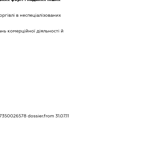
оргівлі в неспеціалізованих
нь комерційної діяльності й
247350026578
dossier.from 31.07.11