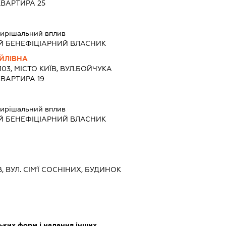
КВАРТИРА 25
ирішальний вплив
Й БЕНЕФІЦІАРНИЙ ВЛАСНИК
ЙЛІВНА
1103, МІСТО КИЇВ, ВУЛ.БОЙЧУКА
КВАРТИРА 19
ирішальний вплив
Й БЕНЕФІЦІАРНИЙ ВЛАСНИК
В, ВУЛ. СІМ'Ї СОСНІНИХ, БУДИНОК
ьких форм і надання інших