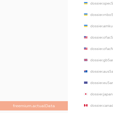
dossier.spec
dossier.rnbo
dossier.amku
dossier.ofac
dossier.ofa
dossier.gbSa
dossier.ausS
dossier.euSa
dossier.japa
dossier.cana
freemium.actualData