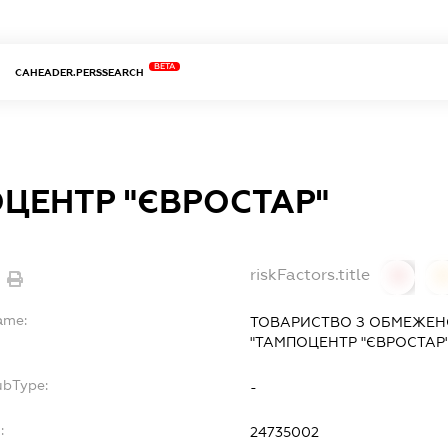
BETA
CAHEADER.PERSSEARCH
ЦЕНТР "ЄВРОСТАР"
riskFactors.title
0
ame:
ТОВАРИСТВО З ОБМЕЖЕН
"ТАМПОЦЕНТР "ЄВРОСТАР
ubType:
-
:
24735002