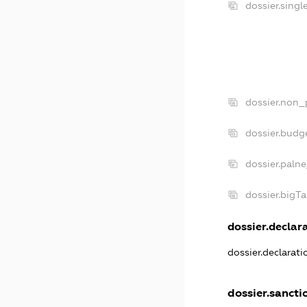
dossier.sing
dossier.non_
dossier.budg
dossier.paln
dossier.bigT
dossier.declara
dossier.declarat
dossier.sancti