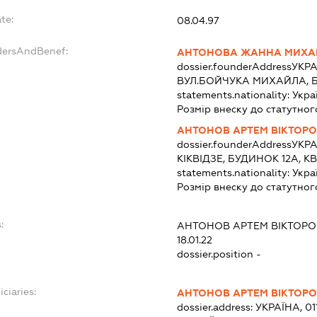
te:
08.04.97
dersAndBenef:
АНТОНОВА ЖАННА МИХА
dossier.founderAddress
УКРА
ВУЛ.БОЙЧУКА МИХАЙЛА, Б
statements.nationality:
Укра
Розмір внеску до статутног
АНТОНОВ АРТЕМ ВІКТОР
dossier.founderAddress
УКРА
КІКВІДЗЕ, БУДИНОК 12А, К
statements.nationality:
Укра
Розмір внеску до статутног
:
АНТОНОВ АРТЕМ ВІКТОР
18.01.22
dossier.position -
ciaries:
АНТОНОВ АРТЕМ ВІКТОР
dossier.address:
УКРАЇНА, 0