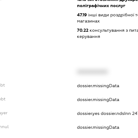
поліграфічних послуг
47.19
інші види роздрібної т
магазинах
70.22
консультування з пита
керування
XXXXXXXXXX
ebt
dossier.missingData
ebt
dossier.missingData
ayer
dossier.yes
dossier.ndsInn 
nnul
dossier.missingData