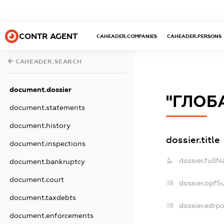
CONTR AGENT
CAHEADER.COMPANIES
CAHEADER.PERSONS
CAHEADER.SEARCH
document.dossier
"ГЛОБ
document.statements
document.history
dossier.title
document.inspections
dossier.fullN
document.bankruptcy
document.court
dossier.opfS
document.taxdebts
dossier.edrpo
document.enforcements