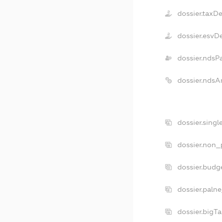
dossier.taxD
dossier.esvD
dossier.ndsP
dossier.ndsA
dossier.sing
dossier.non_
dossier.budg
dossier.paln
dossier.bigT