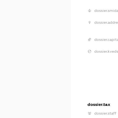
dossier.smida
dossier.addre
dossier.capita
dossier.kveds
dossier.tax
dossier.staff