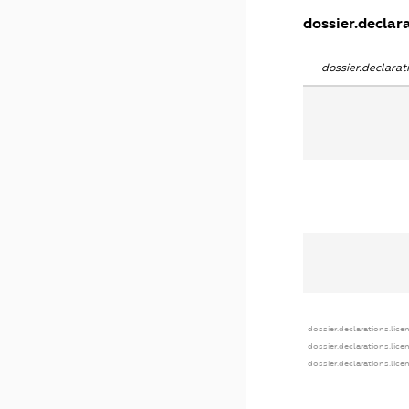
dossier.declara
dossier.declara
dossier.declarations.lice
dossier.declarations.lic
dossier.declarations.lic