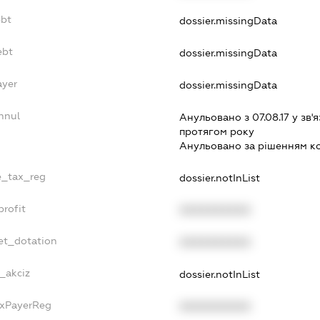
ebt
dossier.missingData
ebt
dossier.missingData
ayer
dossier.missingData
nnul
Анульовано з 07.08.17 у зв'я
протягом року
Анульовано за рiшенням к
le_tax_reg
dossier.notInList
profit
XXXXXXXXXX
et_dotation
XXXXXXXXXX
e_akciz
dossier.notInList
axPayerReg
XXXXXXXXXX