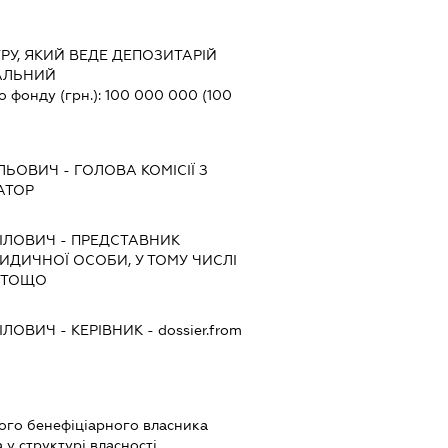
РУ, ЯКИЙ ВЕДЕ ДЕПОЗИТАРІЙ
АЛЬНИЙ
о фонду (грн.):
100 000 000
(100
ИЛЬОВИЧ
-
ГОЛОВА КОМІСІЇ З
АТОР
ІЛОВИЧ
-
ПРЕДСТАВНИК
РИДИЧНОЇ ОСОБИ, У ТОМУ ЧИСЛІ
 ТОЩО
ІЛОВИЧ
-
КЕРІВНИК
- dossier.from
вого бенефіціарного власника
у структурі власності