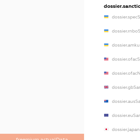
dossier.sancti
dossier.spec
dossier.rnbo
dossier.amku
dossier.ofac
dossier.ofa
dossier.gbSa
dossier.ausS
dossier.euSa
dossier.japa
freemium.actualData