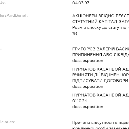
te:
04.03.97
dersAndBenef:
АКЦІОНЕРИ ЗГІДНО РЕЄСТ
СТАТУТНИЙ КАПІТАЛ-ЗАГ
Розмір внеску до статутног
%)
:
ГРИГОР'ЄВ ВАЛЕРІЙ ВАС
ПРИПИНЕННЯ АБО ЛІКВІД
dossier.position -
НУРМАТОВ ХАСАНБОЙ АД
ВЧИНЯТИ ДІЇ ВІД ІМЕНІ Ю
ПІДПИСУВАТИ ДОГОВОРИ
dossier.position -
НУРМАТОВ ХАСАНБОЙ АД
01.10.24
dossier.position -
iciaries:
Причина відсутності кінце
юридичної особи зазначена 