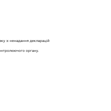
зку з:
ненадання декларацiй
онтролюючого органу.