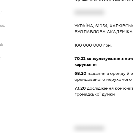
:
XXXXXXXXXX
ss:
УКРАЇНА, 61054, ХАРКІВСЬК
ВУЛ.ПАВЛОВА АКАДЕМІКА,
l:
100 000 000 грн.
:
70.22
консультування з пита
керування
68.20
надання в оренду й е
орендованого нерухомого
73.20
дослідження кон'юнкт
громадської думки
XXXXXXXXXX