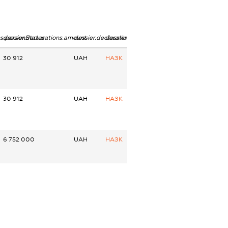
ns.personStatus
dossier.declarations.amount
dossier.declarations.currency
dossier.declarations.source
30 912
UAH
НАЗК
30 912
UAH
НАЗК
6 752 000
UAH
НАЗК