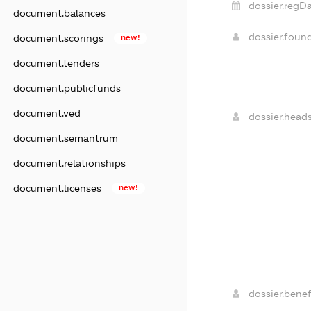
dossier.regDa
document.balances
dossier.foun
document.scorings
new!
document.tenders
document.publicfunds
document.ved
dossier.heads
document.semantrum
document.relationships
document.licenses
new!
dossier.benef