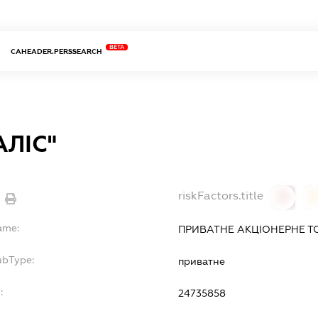
BETA
CAHEADER.PERSSEARCH
АЛІС"
riskFactors.title
0
ame:
ПРИВАТНЕ АКЦІОНЕРНЕ Т
ubType:
приватне
:
24735858