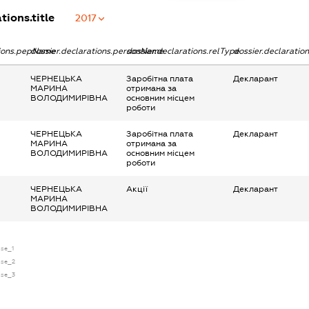
tions.title
2017
tions.pepName
dossier.declarations.personName
dossier.declarations.relType
dossier.declaratio
ЧЕРНЕЦЬКА
Заробітна плата
Декларант
МАРИНА
отримана за
ВОЛОДИМИРІВНА
основним місцем
роботи
ЧЕРНЕЦЬКА
Заробітна плата
Декларант
МАРИНА
отримана за
ВОЛОДИМИРІВНА
основним місцем
роботи
ЧЕРНЕЦЬКА
Акції
Декларант
МАРИНА
ВОЛОДИМИРІВНА
nse_1
ense_2
ense_3