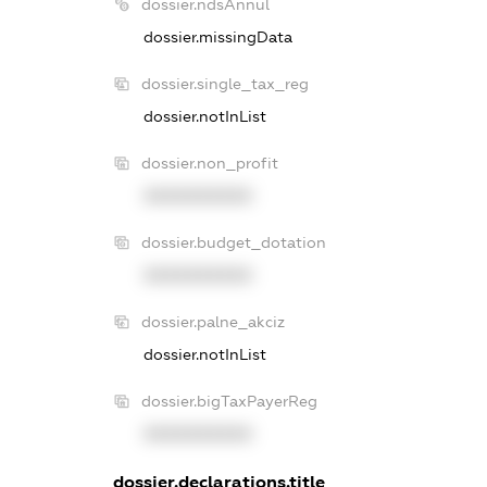
dossier.ndsAnnul
dossier.missingData
dossier.single_tax_reg
dossier.notInList
dossier.non_profit
XXXXXXXXXX
dossier.budget_dotation
XXXXXXXXXX
dossier.palne_akciz
dossier.notInList
dossier.bigTaxPayerReg
XXXXXXXXXX
dossier.declarations.title