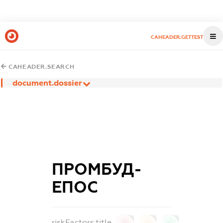
CAHEADER.GETTEST
CAHEADER.SEARCH
document.dossier
ПРОМБУД-
ЕПОС
riskFactors.title
0
0
0