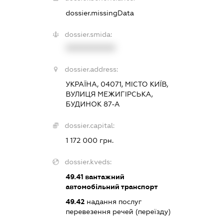
dossier.missingData
dossier.smida:
XXXXXXXXXX
dossier.address:
УКРАЇНА, 04071, МІСТО КИЇВ,
ВУЛИЦЯ МЕЖИГІРСЬКА,
БУДИНОК 87-А
dossier.capital:
1 172 000 грн.
dossier.kveds:
49.41
вантажний
автомобільний транспорт
49.42
надання послуг
перевезення речей (переїзду)