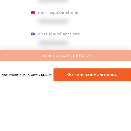
XXXXXXXXXX
dossier.gbSanctions
XXXXXXXXXX
dossier.ausSanctions
XXXXXXXXXX
freemium.actualData
dossier.euSanctions
XXXXXXXXXX
document.dueToDate
21.05.21
SEARCH.ONMONITORING
dossier.japanSanctions
XXXXXXXXXX
dossier.canadaSanctions
XXXXXXXXXX
dossier.rfSanctions
XXXXXXXXXX