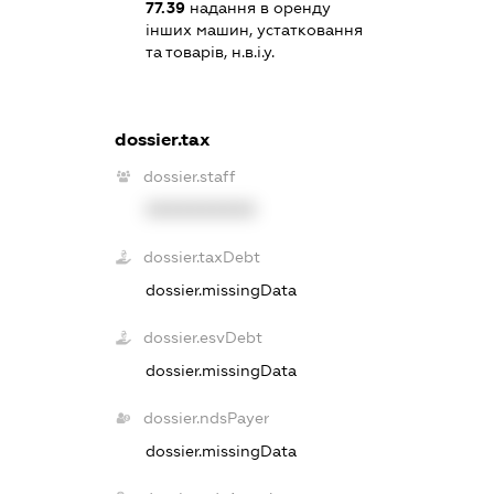
77.39
надання в оренду
інших машин, устатковання
та товарів, н.в.і.у.
dossier.tax
dossier.staff
XXXXXXXXXX
dossier.taxDebt
dossier.missingData
dossier.esvDebt
dossier.missingData
dossier.ndsPayer
dossier.missingData