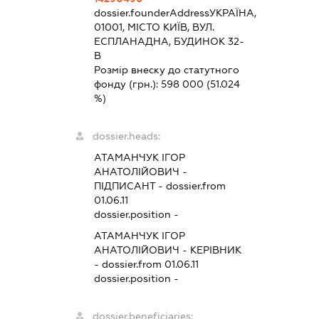
dossier.founderAddress
УКРАЇНА,
01001, МІСТО КИЇВ, ВУЛ.
ЕСПЛАНАДНА, БУДИНОК 32-
В
Розмір внеску до статутного
фонду (грн.):
598 000
(51.024
%)
dossier.heads:
АТАМАНЧУК ІГОР
АНАТОЛІЙОВИЧ
-
ПІДПИСАНТ
- dossier.from
01.06.11
dossier.position -
АТАМАНЧУК ІГОР
АНАТОЛІЙОВИЧ
-
КЕРІВНИК
- dossier.from 01.06.11
dossier.position -
dossier.beneficiaries: