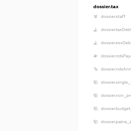
dossier.tax
dossier.staff
dossier.taxDeb
dossier.esvDeb
dossier.ndsPay
dossier.ndsAn
dossier.single
dossier.non_pr
dossier.budge
dossier.palne_