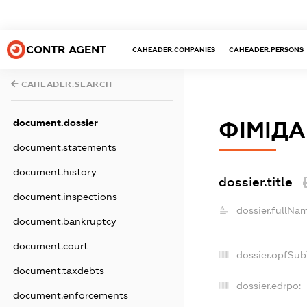
CONTR AGENT
CAHEADER.COMPANIES
CAHEADER.PERSONS
CAHEADER.SEARCH
document.dossier
ФІМІДА
document.statements
document.history
dossier.title
document.inspections
dossier.fullNa
document.bankruptcy
document.court
dossier.opfSub
document.taxdebts
dossier.edrpo:
document.enforcements