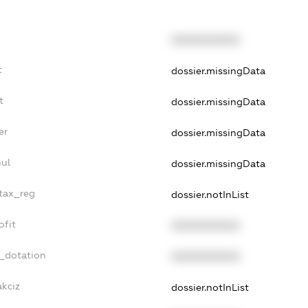
XXXXXXXXXX
t
dossier.missingData
t
dossier.missingData
er
dossier.missingData
nul
dossier.missingData
_tax_reg
dossier.notInList
ofit
XXXXXXXXXX
t_dotation
XXXXXXXXXX
akciz
dossier.notInList