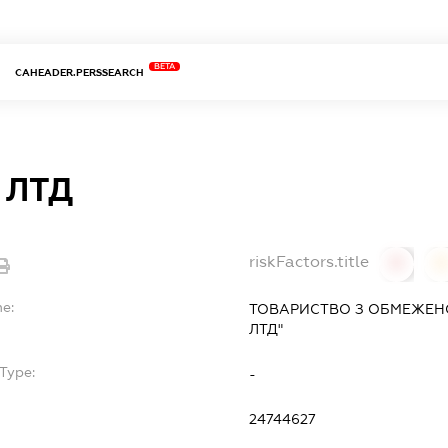
BETA
CAHEADER.PERSSEARCH
 ЛТД
riskFactors.title
0
0
me:
ТОВАРИСТВО З ОБМЕЖЕНО
ЛТД"
Type:
-
24744627