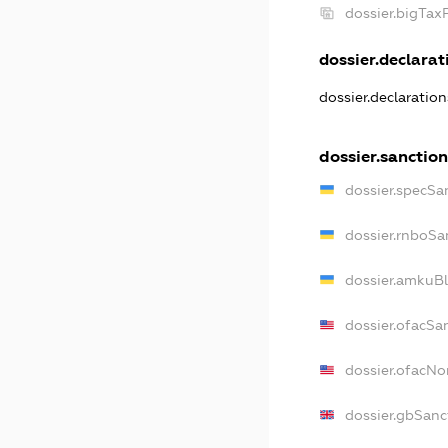
dossier.bigTax
dossier.declarati
dossier.declaratio
dossier.sanction
dossier.specSa
dossier.rnboSa
dossier.amkuBl
dossier.ofacSa
dossier.ofacN
dossier.gbSanc