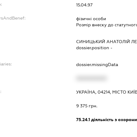
:
15.04.97
ersAndBenef:
фізичні особи
Розмір внеску до статутног
СИНИЦЬКИЙ АНАТОЛІЙ Л
dossier.position -
aries:
dossier.missingData
XXXXXXXXXX
:
УКРАЇНА, 04214, МІСТО КИЇ
9 375 грн.
75.24.1
діяльність з охорон