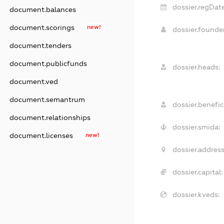
dossier.regDate
document.balances
document.scorings
new!
dossier.found
document.tenders
document.publicfunds
dossier.heads:
document.ved
document.semantrum
dossier.benefici
document.relationships
dossier.smida:
document.licenses
new!
dossier.address
dossier.capital:
dossier.kveds: