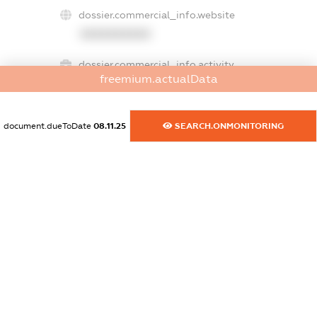
dossier.commercial_info.website
XXXXXXXXXX
dossier.commercial_info.activity
freemium.actualData
XXXXXXXXXX
document.dueToDate
08.11.25
SEARCH.ONMONITORING
freemium.exampleText_1
freemium.exampleText_2
freemium.anonymousPerSearch2
FREEMIUM.DETAILS
FREEMIUM.REGISTER