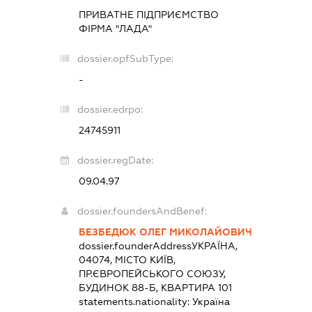
ПРИВАТНЕ ПІДПРИЄМСТВО
ФІРМА "ЛАДА"
dossier.opfSubType:
-
dossier.edrpo:
24745911
dossier.regDate:
09.04.97
dossier.foundersAndBenef:
БЕЗБЕДЮК ОЛЕГ МИКОЛАЙОВИЧ
dossier.founderAddress
УКРАЇНА,
04074, МІСТО КИЇВ,
ПР.ЄВРОПЕЙСЬКОГО СОЮЗУ,
БУДИНОК 88-Б, КВАРТИРА 101
statements.nationality:
Україна