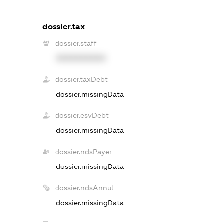
dossier.tax
dossier.staff
XXXXXXXXXX
dossier.taxDebt
dossier.missingData
dossier.esvDebt
dossier.missingData
dossier.ndsPayer
dossier.missingData
dossier.ndsAnnul
dossier.missingData