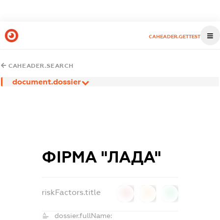
CAHEADER.GETTEST
CAHEADER.SEARCH
document.dossier
ФІРМА "ЛАДА"
riskFactors.title
0
0
0
dossier.fullName: