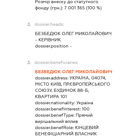
Розмір внеску до статутного
фонду (грн.):
7 001 365
(100 %)
dossier.heads:
БЕЗБЕДЮК ОЛЕГ МИКОЛАЙОВИЧ
-
КЕРІВНИК
dossier.position -
dossier.beneficiaries:
БЕЗБЕДЮК ОЛЕГ МИКОЛАЙОВИЧ
dossier.address:
УКРАЇНА, 04074,
МІСТО КИЇВ, ПР.ЄВРОПЕЙСЬКОГО
СОЮЗУ, БУДИНОК 88-Б,
КВАРТИРА 101
dossier.nationality:
Україна
dossier.benefInterest:
100
dossier.benefType:
Прямий
вирішальний вплив
dossier.benefRole:
КІНЦЕВИЙ
БЕНЕФІЦІАРНИЙ ВЛАСНИК