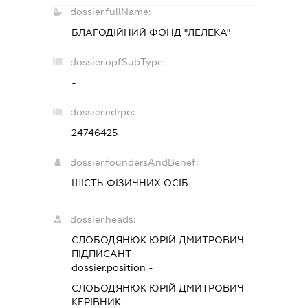
dossier.fullName:
БЛАГОДІЙНИЙ ФОНД "ЛЕЛЕКА"
dossier.opfSubType:
-
dossier.edrpo:
24746425
dossier.foundersAndBenef:
ШІСТЬ ФІЗИЧНИХ ОСІБ
dossier.heads:
СЛОБОДЯНЮК ЮРІЙ ДМИТРОВИЧ
-
ПІДПИСАНТ
dossier.position -
СЛОБОДЯНЮК ЮРІЙ ДМИТРОВИЧ
-
КЕРІВНИК