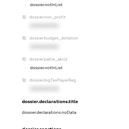
dossier.notInList
dossier.non_profit
XXXXXXXXXX
dossier.budget_dotation
XXXXXXXXXX
dossier.palne_akciz
dossier.notInList
dossier.bigTaxPayerReg
XXXXXXXXXX
dossier.declarations.title
dossier.declarations.noData