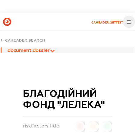
CAHEADER.GETTEST
CAHEADER.SEARCH
document.dossier
БЛАГОДІЙНИЙ
ФОНД "ЛЕЛЕКА"
riskFactors.title
0
0
0