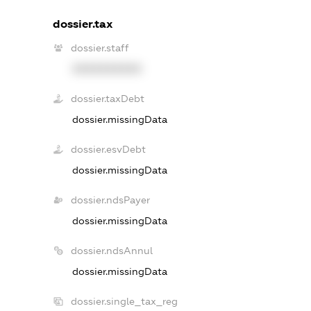
dossier.tax
dossier.staff
XXXXXXXXXX
dossier.taxDebt
dossier.missingData
dossier.esvDebt
dossier.missingData
dossier.ndsPayer
dossier.missingData
dossier.ndsAnnul
dossier.missingData
dossier.single_tax_reg