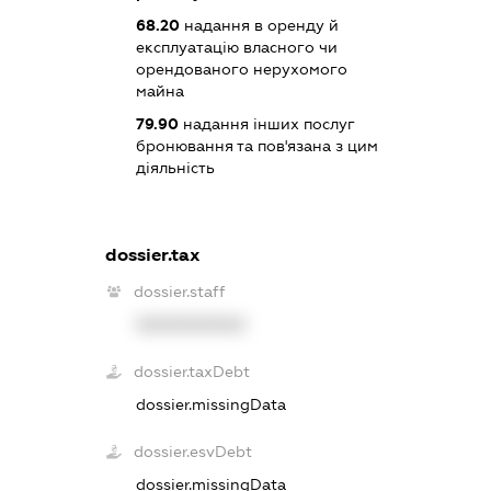
68.20
надання в оренду й
експлуатацію власного чи
орендованого нерухомого
майна
79.90
надання інших послуг
бронювання та пов'язана з цим
діяльність
dossier.tax
dossier.staff
XXXXXXXXXX
dossier.taxDebt
dossier.missingData
dossier.esvDebt
dossier.missingData