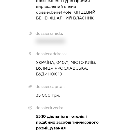
dossier.benefType:
Прямий
вирішальний вплив
dossier.benefRole:
КІНЦЕВИЙ
БЕНЕФІЦІАРНИЙ ВЛАСНИК
dossier.smida:
XXXXXXXXXX
dossier.address:
УКРАЇНА, 04071, МІСТО КИЇВ,
ВУЛИЦЯ ЯРОСЛАВСЬКА,
БУДИНОК 19
dossier.capital:
35 000 грн.
dossier.kveds:
55.10
діяльність готелів і
подібних засобів тимчасового
розміщування