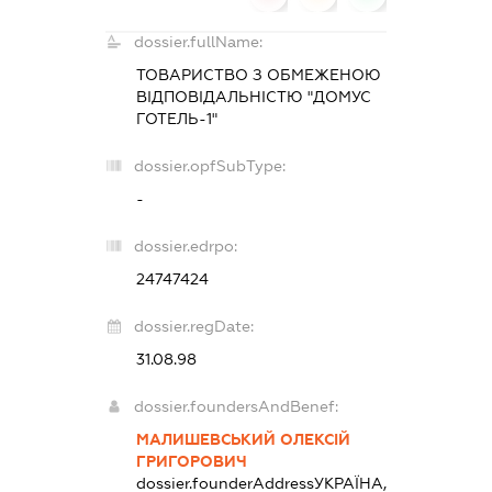
dossier.fullName:
ТОВАРИСТВО З ОБМЕЖЕНОЮ
ВІДПОВІДАЛЬНІСТЮ "ДОМУС
ГОТЕЛЬ-1"
dossier.opfSubType:
-
dossier.edrpo:
24747424
dossier.regDate:
31.08.98
dossier.foundersAndBenef:
МАЛИШЕВСЬКИЙ ОЛЕКСІЙ
ГРИГОРОВИЧ
dossier.founderAddress
УКРАЇНА,