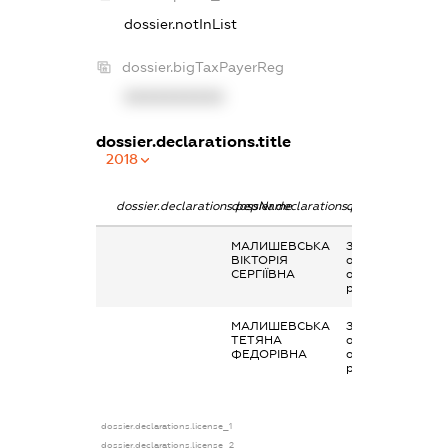
dossier.notInList
dossier.bigTaxPayerReg
XXXXXXXXXX
dossier.declarations.title
2018
dossier.declarations.pepName
dossier.declarations.personName
dossier.declarati
МАЛИШЕВСЬКА
Заробітна плата
ВІКТОРІЯ
отримана за
СЕРГІЇВНА
основним місцем
роботи
МАЛИШЕВСЬКА
Заробітна плата
ТЕТЯНА
отримана за
ФЕДОРІВНА
основним місцем
роботи
dossier.declarations.license_1
dossier.declarations.license_2