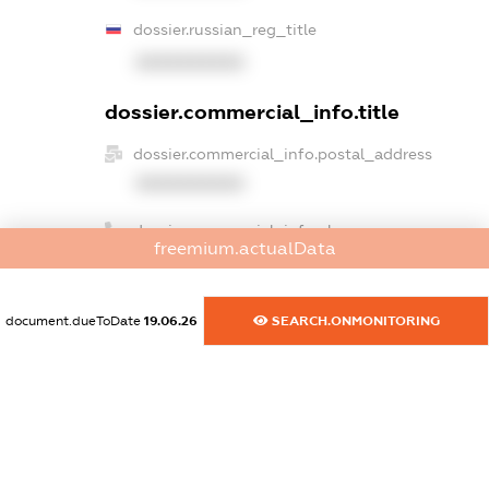
dossier.russian_reg_title
XXXXXXXXXX
dossier.commercial_info.title
dossier.commercial_info.postal_address
XXXXXXXXXX
dossier.commercial_info.phone
freemium.actualData
XXXXXXXXXX
dossier.commercial_info.fax
document.dueToDate
19.06.26
SEARCH.ONMONITORING
XXXXXXXXXX
dossier.commercial_info.email
XXXXXXXXXX
dossier.commercial_info.website
XXXXXXXXXX