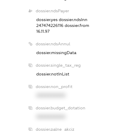
dossier.ndsPayer
dossier.yes
dossier.ndsInn
247474226116
dossier.from
16.11.97
dossier.ndsAnnul
dossier.missingData
dossier.single_tax_reg
dossier.notInList
dossier.non_profit
XXXXXXXXXX
dossier.budget_dotation
XXXXXXXXXX
dossier.palne_akciz