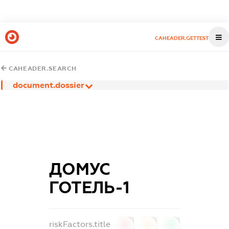
CAHEADER.GETTEST
CAHEADER.SEARCH
document.dossier
ДОМУС
ГОТЕЛЬ-1
riskFactors.title
0
0
0