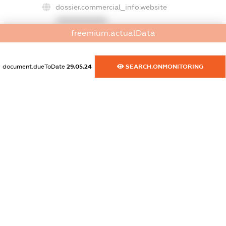
dossier.commercial_info.website
XXXXXXXXXX
freemium.actualData
dossier.commercial_info.activity
XXXXXXXXXX
document.dueToDate
29.05.24
SEARCH.ONMONITORING
freemium.exampleText_1
freemium.exampleText_2
freemium.anonymousPerSearch2
FREEMIUM.DETAILS
FREEMIUM.REGISTER