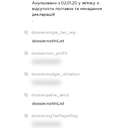
Анульовано з 02.01.20 у зв'язку з:
вiдсутнiсть поставок та ненадання
декларацiй
.
dossier.single_tax_reg
dossier.notInList
dossier.non_profit
XXXXXXXXXX
dossier.budget_dotation
XXXXXXXXXX
dossier.palne_akciz
dossier.notInList
dossier.bigTaxPayerReg
XXXXXXXXXX