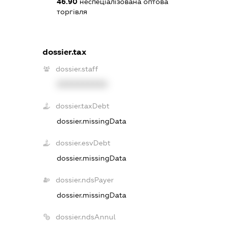
46.90
неспеціалізована оптова
торгівля
dossier.tax
dossier.staff
XXXXXXXXXX
dossier.taxDebt
dossier.missingData
dossier.esvDebt
dossier.missingData
dossier.ndsPayer
dossier.missingData
dossier.ndsAnnul