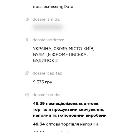
dossier.missingData
dossier.smida:
XXXXXXXXXX
dossier.address:
УКРАЇНА, 03039, МІСТО КИЇВ,
ВУЛИЦЯ ФРОМЕТІВСЬКА,
БУДИНОК 2
dossier.capital:
9 375 грн.
dossier.kveds:
46.39
неспеціалізована оптова
торгівля продуктами харчування,
напоями та тютюновими виробами
46.34
оптова торгівля напоями