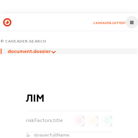
CAHEADER.GETTEST
CAHEADER.SEARCH
document.dossier
ЛІМ
riskFactors.title
0
0
0
dossier.fullName: