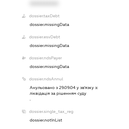
XXXXXXXXXX
dossier.taxDebt
dossier.missingData
dossier.esvDebt
dossier.missingData
dossier.ndsPayer
dossier.missingData
dossier.ndsAnnul
Анульовано з 29.09.04 у зв'язку з:
лiквiдацiя за рiшенням суду
.
dossier.single_tax_reg
dossier.notInList