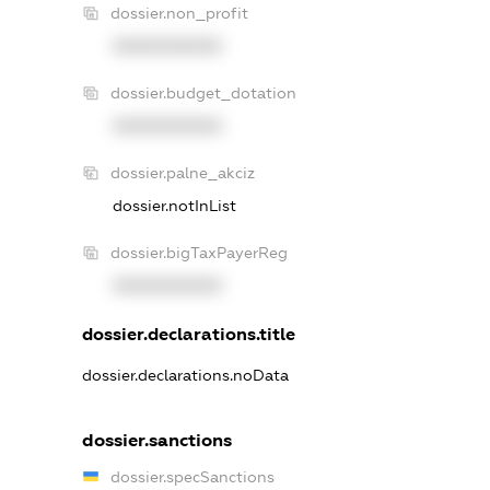
dossier.non_profit
XXXXXXXXXX
dossier.budget_dotation
XXXXXXXXXX
dossier.palne_akciz
dossier.notInList
dossier.bigTaxPayerReg
XXXXXXXXXX
dossier.declarations.title
dossier.declarations.noData
dossier.sanctions
dossier.specSanctions