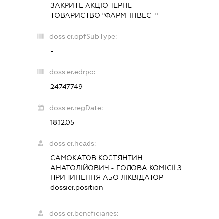
ЗАКРИТЕ АКЦІОНЕРНЕ
ТОВАРИСТВО "ФАРМ-ІНВЕСТ"
dossier.opfSubType:
-
dossier.edrpo:
24747749
dossier.regDate:
18.12.05
dossier.heads:
САМОКАТОВ КОСТЯНТИН
АНАТОЛІЙОВИЧ
-
ГОЛОВА КОМІСІЇ З
ПРИПИНЕННЯ АБО ЛІКВІДАТОР
dossier.position -
dossier.beneficiaries: