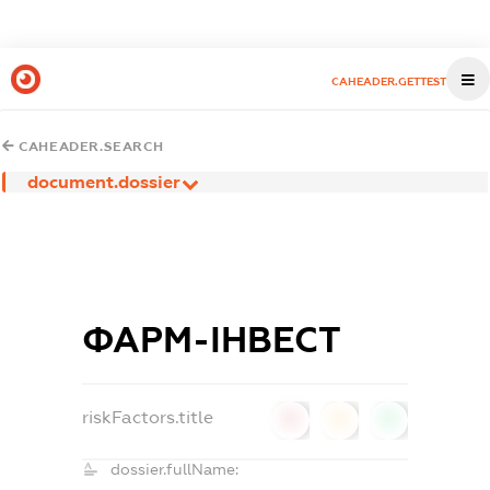
CAHEADER.GETTEST
CAHEADER.SEARCH
document.dossier
ФАРМ-ІНВЕСТ
riskFactors.title
0
0
0
dossier.fullName: