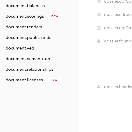
dossier.opfSu
document.balances
dossier.edrpo:
document.scorings
new!
document.tenders
dossier.regDa
document.publicfunds
dossier.foun
document.ved
document.semantrum
document.relationships
document.licenses
new!
dossier.heads: