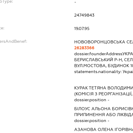
bType:
-
24749843
te:
19.07.95
dersAndBenef:
НОВОВОРОНЦОВСЬКА СЕ
26283366
dossier.founderAddress
УКРА
БЕРИСЛАВСЬКИЙ Р-Н, С
ВУЛ.МОСТОВА, БУДИНОК 1
statements.nationality:
Укра
КУРАК ТЕТЯНА ВОЛОДИМИ
(КОМІСІЯ З РЕОРГАНІЗАЦІЇ
dossier.position -
БІЛОУС АЛЬОНА БОРИСІВ
ПРИПИНЕННЯ АБО ЛІКВІД
dossier.position -
АЗАНОВА ОЛЕНА ІГОРІВН