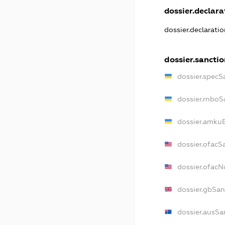
dossier.declarat
dossier.declarati
dossier.sanctio
dossier.specS
dossier.rnboS
dossier.amkuB
dossier.ofacS
dossier.ofac
dossier.gbSan
dossier.ausSa