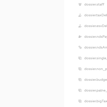
dossier.staff
dossier.taxDe
dossier.esvDe
dossier.ndsPa
dossier.ndsA
dossier.singl
dossier.non_p
dossier.budg
dossier.palne
dossier.bigT