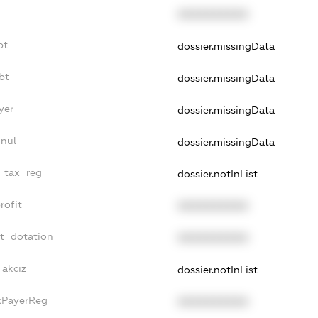
XXXXXXXXXX
bt
dossier.missingData
bt
dossier.missingData
yer
dossier.missingData
nnul
dossier.missingData
e_tax_reg
dossier.notInList
rofit
XXXXXXXXXX
et_dotation
XXXXXXXXXX
_akciz
dossier.notInList
axPayerReg
XXXXXXXXXX