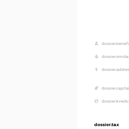
dossier.benefi
dossier.smida:
dossier.addres
dossier.capital
dossier.kveds:
dossier.tax