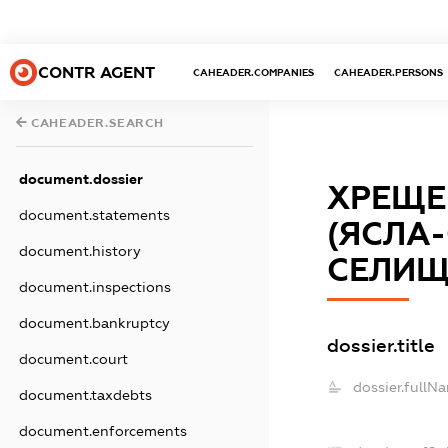
CONTR AGENT
CAHEADER.COMPANIES
CAHEADER.PERSONS
CAHEADER.SEARCH
document.dossier
ХРЕЩЕ
document.statements
(ЯСЛА
document.history
СЕЛИЩ
document.inspections
document.bankruptcy
dossier.title
document.court
dossier.fullN
document.taxdebts
document.enforcements