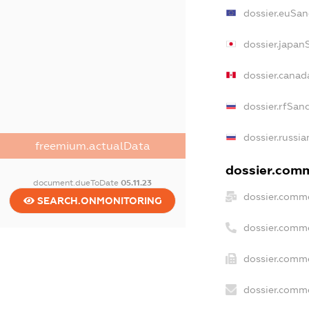
dossier.euSan
dossier.japan
dossier.canad
dossier.rfSan
dossier.russia
freemium.actualData
dossier.comme
document.dueToDate
05.11.23
dossier.comme
SEARCH.ONMONITORING
dossier.comm
dossier.comme
dossier.comme