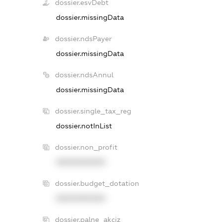
dossier.esvDebt
dossier.missingData
dossier.ndsPayer
dossier.missingData
dossier.ndsAnnul
dossier.missingData
dossier.single_tax_reg
dossier.notInList
dossier.non_profit
XXXXXXXXXX
dossier.budget_dotation
XXXXXXXXXX
dossier.palne_akciz