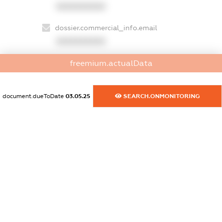
XXXXXXXXXX
dossier.commercial_info.email
XXXXXXXXXX
dossier.commercial_info.website
freemium.actualData
XXXXXXXXXX
document.dueToDate
03.05.25
SEARCH.ONMONITORING
dossier.commercial_info.activity
XXXXXXXXXX
freemium.exampleText_1
freemium.exampleText_2
freemium.anonymousPerSearch2
FREEMIUM.DETAILS
FREEMIUM.REGISTER