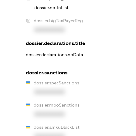
dossier.notInList
dossier.bigTaxPayerReg
XXXXXXXXXX
dossier.declarations.title
dossier.declarations.noData
dossier.sanctions
dossier.specSanctions
XXXXXXXXXX
dossier.rnboSanctions
XXXXXXXXXX
dossier.amkuBlackList