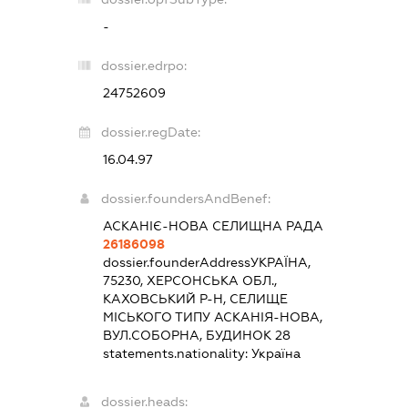
-
dossier.edrpo:
24752609
dossier.regDate:
16.04.97
dossier.foundersAndBenef:
АСКАНІЄ-НОВА СЕЛИЩНА РАДА
26186098
dossier.founderAddress
УКРАЇНА,
75230, ХЕРСОНСЬКА ОБЛ.,
КАХОВСЬКИЙ Р-Н, СЕЛИЩЕ
МІСЬКОГО ТИПУ АСКАНІЯ-НОВА,
ВУЛ.СОБОРНА, БУДИНОК 28
statements.nationality:
Україна
dossier.heads: