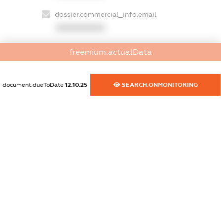
dossier.commercial_info.email
XXXXXXXXXX
dossier.commercial_info.website
freemium.actualData
XXXXXXXXXX
dossier.commercial_info.activity
document.dueToDate
12.10.25
SEARCH.ONMONITORING
XXXXXXXXXX
freemium.exampleText_1
freemium.exampleText_2
freemium.anonymousPerSearch2
FREEMIUM.DETAILS
FREEMIUM.REGISTER