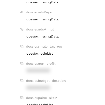
dossier.missingData
dossier.ndsPayer
dossier.missingData
dossier.ndsAnnul
dossier.missingData
dossier.single_tax_reg
dossier.notInList
dossier.non_profit
XXXXXXXXXX
dossier.budget_dotation
XXXXXXXXXX
dossier.palne_akciz
dossier.notInList