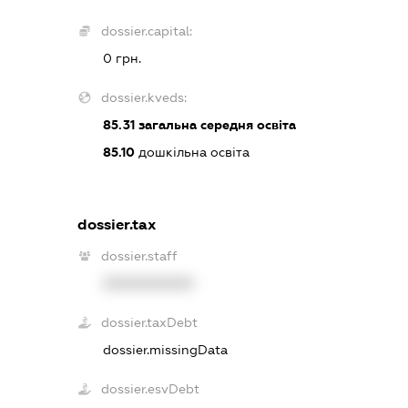
dossier.capital:
0 грн.
dossier.kveds:
85.31
загальна середня освіта
85.10
дошкільна освіта
dossier.tax
dossier.staff
XXXXXXXXXX
dossier.taxDebt
dossier.missingData
dossier.esvDebt