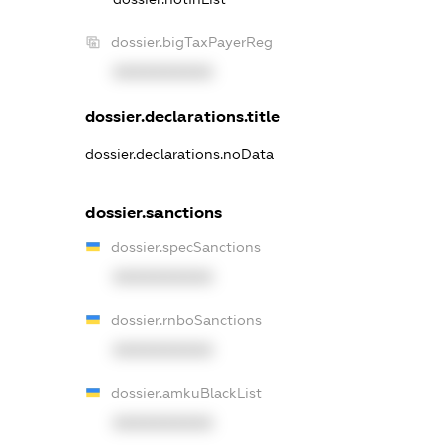
dossier.bigTaxPayerReg
XXXXXXXXXX
dossier.declarations.title
dossier.declarations.noData
dossier.sanctions
dossier.specSanctions
XXXXXXXXXX
dossier.rnboSanctions
XXXXXXXXXX
dossier.amkuBlackList
XXXXXXXXXX