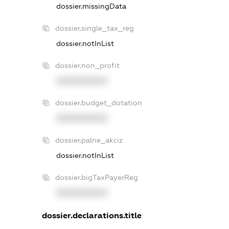
dossier.missingData
dossier.single_tax_reg
dossier.notInList
dossier.non_profit
XXXXXXXXXX
dossier.budget_dotation
XXXXXXXXXX
dossier.palne_akciz
dossier.notInList
dossier.bigTaxPayerReg
XXXXXXXXXX
dossier.declarations.title