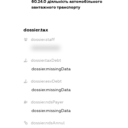
60.24.0
діяльність автомобільного
вантажного транспорту
dossier.tax
dossier.staff
XXXXXXXXXX
dossier.taxDebt
dossier.missingData
dossier.esvDebt
dossier.missingData
dossier.ndsPayer
dossier.missingData
dossier.ndsAnnul