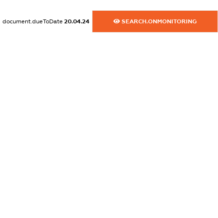
dossier.commercial_info.activity
document.dueToDate
20.04.24
SEARCH.ONMONITORING
XXXXXXXXXX
freemium.exampleText_1
freemium.exampleText_2
freemium.anonymousPerSearch2
FREEMIUM.DETAILS
FREEMIUM.REGISTER