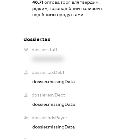
46.71
оптова торгівля твердим,
рідким, газоподібним паливом і
подібними продуктами
dossier.tax
dossier.staff
XXXXXXXXXX
dossier.taxDebt
dossier.missingData
dossier.esvDebt
dossier.missingData
dossier.ndsPayer
dossier.missingData