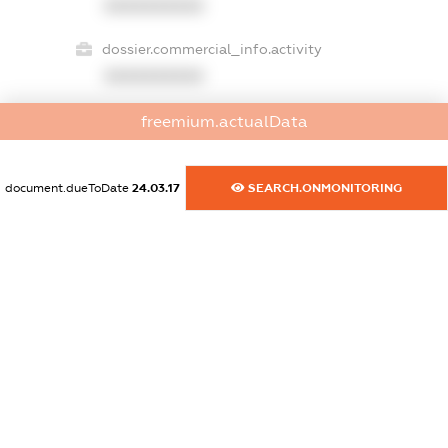
XXXXXXXXXX
dossier.commercial_info.activity
XXXXXXXXXX
freemium.actualData
freemium.exampleText_1
freemium.exampleText_2
document.dueToDate
24.03.17
SEARCH.ONMONITORING
freemium.anonymousPerSearch2
FREEMIUM.DETAILS
FREEMIUM.REGISTER