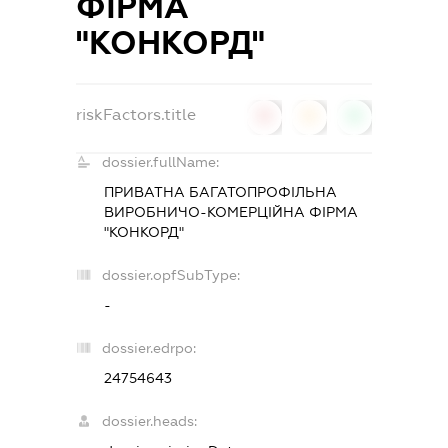
ФІРМА
"КОНКОРД"
riskFactors.title
0
0
0
dossier.fullName:
ПРИВАТНА БАГАТОПРОФІЛЬНА
ВИРОБНИЧО-КОМЕРЦІЙНА ФІРМА
"КОНКОРД"
dossier.opfSubType:
-
dossier.edrpo:
24754643
dossier.heads: