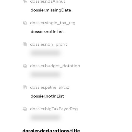
dossier.ndsAnnul
dossier.missingData
dossier.single_tax_reg
dossier.notInList
dossier.non_profit
XXXXXXXXXX
dossier.budget_dotation
XXXXXXXXXX
dossier.palne_akciz
dossier.notInList
dossier.bigTaxPayerReg
XXXXXXXXXX
dossier.declarations.title