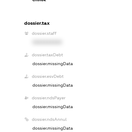
dossier.tax
dossier.staff
XXXXXXXXXX
dossier.taxDebt
dossier.missingData
dossier.esvDebt
dossier.missingData
dossier.ndsPayer
dossier.missingData
dossier.ndsAnnul
dossier.missingData