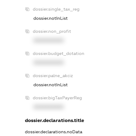
dossier.single_tax_reg
dossier.notInList
dossier.non_profit
XXXXXXXXXX
dossier.budget_dotation
XXXXXXXXXX
dossier.palne_akciz
dossier.notInList
dossier.bigTaxPayerReg
XXXXXXXXXX
dossier.declarations.title
dossier.declarations.noData