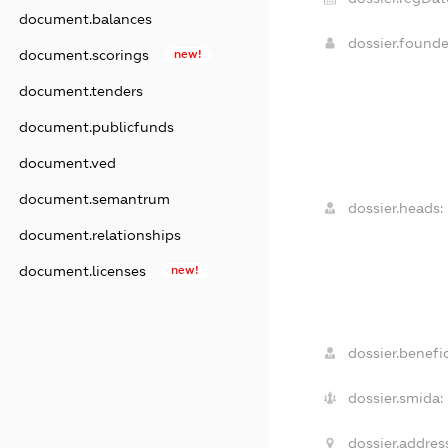
document.balances
dossier.found
document.scorings
new!
document.tenders
document.publicfunds
document.ved
document.semantrum
dossier.heads:
document.relationships
document.licenses
new!
dossier.benefic
dossier.smida:
dossier.addres