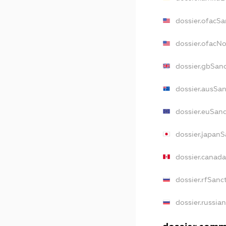
dossier.ofacSa
dossier.ofacN
dossier.gbSan
dossier.ausSa
dossier.euSan
dossier.japan
dossier.canad
dossier.rfSanc
dossier.russia