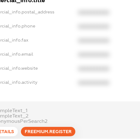
rcial_info.title
rcial_info.postal_address
XXXXXXXXXX
rcial_info.phone
XXXXXXXXXX
cial_info.fax
XXXXXXXXXX
cial_info.email
XXXXXXXXXX
rcial_info.website
XXXXXXXXXX
cial_info.activity
XXXXXXXXXX
ampleText_1
ampleText_2
onymousPerSearch2
ETAILS
FREEMIUM.REGISTER