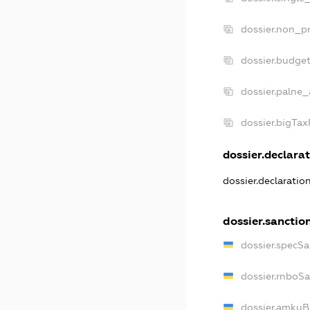
dossier.non_pr
dossier.budge
dossier.palne_
dossier.bigTa
dossier.declarat
dossier.declarati
dossier.sanctio
dossier.specS
dossier.rnboS
dossier.amkuB