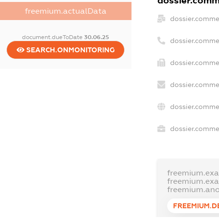
dossier.comme
freemium.actualData
dossier.comme
document.dueToDate
30.06.25
dossier.comme
SEARCH.ONMONITORING
dossier.commer
dossier.commer
dossier.comme
dossier.commer
freemium.ex
freemium.ex
freemium.an
FREEMIUM.D