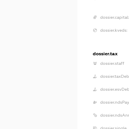
dossier.capital
dossier.kveds:
dossier.tax
dossier.staff
dossier.taxDeb
dossier.esvDe
dossier.ndsPa
dossier.ndsAn
dossier.single