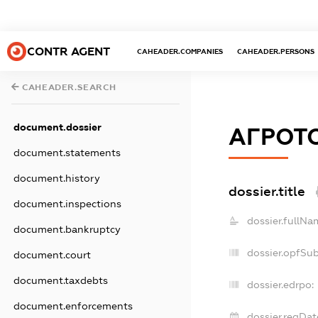
CONTR AGENT
CAHEADER.COMPANIES
CAHEADER.PERSONS
CAHEADER.SEARCH
document.dossier
АГРОТ
document.statements
document.history
dossier.title
document.inspections
dossier.fullNa
document.bankruptcy
dossier.opfSu
document.court
document.taxdebts
dossier.edrpo:
document.enforcements
dossier.regDat