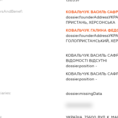
ersAndBenef:
КОВАЛЬЧУК ВАСИЛЬ САФ
dossier.founderAddress
УКРА
ПРИСТАНЬ, ХЕРСОНСЬКА
КОВАЛЬЧУК ГАЛИНА ФЕД
dossier.founderAddress
УКРА
ГОЛОПРИСТАНСЬКИЙ, ХЕ
КОВАЛЬЧУК ВАСИЛЬ САФ
ВІДОМОСТІ ВІДСУТНІ
dossier.position -
КОВАЛЬЧУК ВАСИЛЬ САФ
dossier.position -
iaries:
dossier.missingData
XXXXXXXXXX
s:
УКРАЇНА, 75600, ВУЛ. К. М