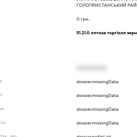
ГОЛОПРИСТАНСЬКИЙ РАЙ
:
0 грн.
51.21.0
оптова торгівля зерн
XXXXXXXXXX
t
dossier.missingData
bt
dossier.missingData
yer
dossier.missingData
nul
dossier.missingData
_tax_reg
dossier.notInList