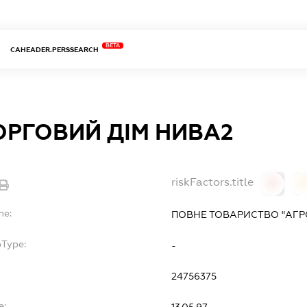
BETA
CAHEADER.PERSSEARCH
ОРГОВИЙ ДІМ НИВА2
riskFactors.title
0
0
me:
ПОВНЕ ТОВАРИСТВО "АГР
bType:
-
24756375
e:
13.05.97