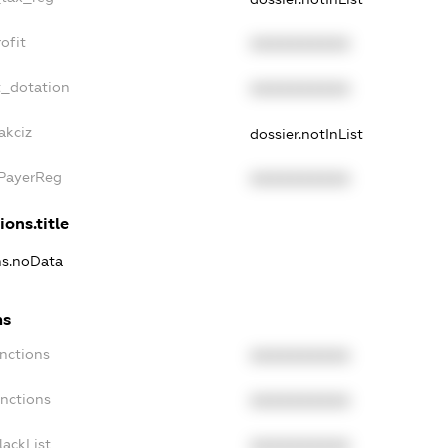
ofit
XXXXXXXXXX
t_dotation
XXXXXXXXXX
akciz
dossier.notInList
xPayerReg
XXXXXXXXXX
ions.title
ons.noData
ns
anctions
XXXXXXXXXX
anctions
XXXXXXXXXX
lackList
XXXXXXXXXX