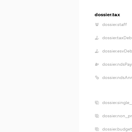
dossier.tax
dossier.staff
dossier.taxDeb
dossier.esvDeb
dossier.ndsPay
dossier.ndsAn
dossier.single
dossier.non_pr
dossier.budge