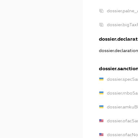
dossier.palne_
dossier.bigTa
dossier.declarat
dossier.declaratio
dossier.sanctio
dossier.specSa
dossier.rnboSa
dossier.amkuBl
dossier.ofacSa
dossier.ofacN