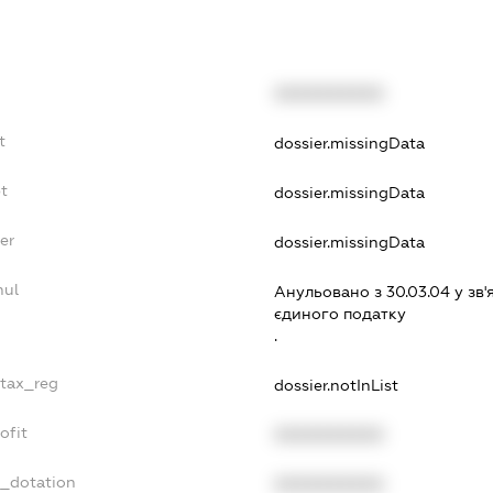
XXXXXXXXXX
t
dossier.missingData
t
dossier.missingData
er
dossier.missingData
nul
Анульовано з 30.03.04 у зв'
єдиного податку
.
_tax_reg
dossier.notInList
ofit
XXXXXXXXXX
t_dotation
XXXXXXXXXX