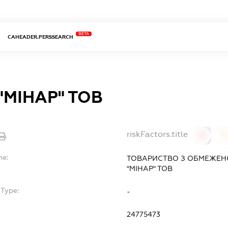
BETA
CAHEADER.PERSSEARCH
"МІНАР" ТОВ
riskFactors.title
0
0
me:
ТОВАРИСТВО З ОБМЕЖЕН
"МІНАР" ТОВ
bType:
-
24775473