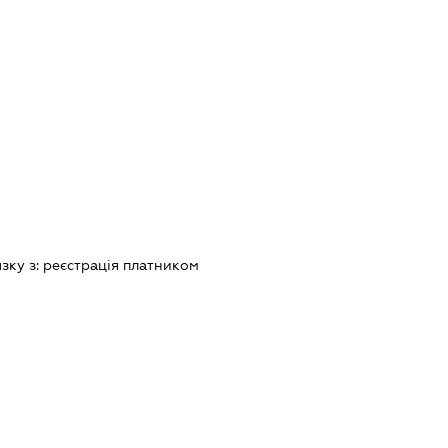
язку з:
реєстрацiя платником