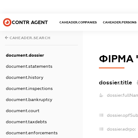
CONTR AGENT
CAHEADER.COMPANIES
CAHEADER.PERSONS
CAHEADER.SEARCH
document.dossier
ФІРМА 
document.statements
document.history
dossier.title
document.inspections
dossier.fullNa
document.bankruptcy
document.court
dossier.opfSu
document.taxdebts
dossier.edrpo:
document.enforcements