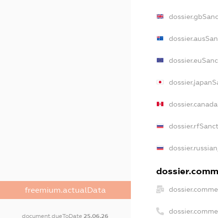
dossier.gbSanc
dossier.ausSan
dossier.euSanc
dossier.japanS
dossier.canad
dossier.rfSanc
dossier.russian
dossier.comme
dossier.commer
freemium.actualData
dossier.comme
document.dueToDate
25.06.26