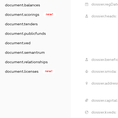
dossier.regDat
document.balances
document.scorings
new!
dossier.heads:
document.tenders
document.publicfunds
document.ved
document.semantrum
dossier.benefic
document.relationships
dossier.smida:
document.licenses
new!
dossier.address
dossier.capital:
dossier.kveds: