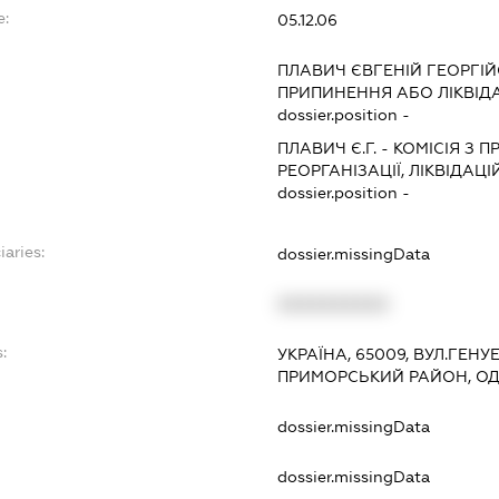
e:
05.12.06
ПЛАВИЧ ЄВГЕНІЙ ГЕОРГІ
ПРИПИНЕННЯ АБО ЛІКВІД
dossier.position -
ПЛАВИЧ Є.Г.
-
КОМІСІЯ З П
РЕОРГАНІЗАЦІЇ, ЛІКВІДАЦІ
dossier.position -
iaries:
dossier.missingData
XXXXXXXXXX
:
УКРАЇНА, 65009, ВУЛ.ГЕНУЕ
ПРИМОРСЬКИЙ РАЙОН, О
dossier.missingData
dossier.missingData