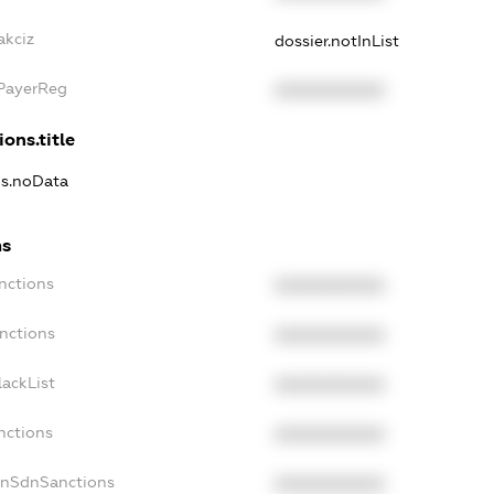
akciz
dossier.notInList
xPayerReg
XXXXXXXXXX
ions.title
ns.noData
ns
nctions
XXXXXXXXXX
nctions
XXXXXXXXXX
ackList
XXXXXXXXXX
nctions
XXXXXXXXXX
onSdnSanctions
XXXXXXXXXX