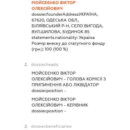
МОЙСЕЄНКО ВІКТОР
ОЛЕКСІЙОВИЧ
dossier.founderAddress
УКРАЇНА,
67620, ОДЕСЬКА ОБЛ.,
БІЛЯЇВСЬКИЙ Р-Н, СЕЛО ВИГОДА,
ВУЛ.ШИЛОВА, БУДИНОК 85
statements.nationality:
Україна
Розмір внеску до статутного фонду
(грн.):
100
(100 %)
dossier.heads:
МОЙСЕЄНКО ВІКТОР
ОЛЕКСІЙОВИЧ
-
ГОЛОВА КОМІСІЇ З
ПРИПИНЕННЯ АБО ЛІКВІДАТОР
dossier.position -
МОЙСЕЄНКО ВІКТОР
ОЛЕКСІЙОВИЧ
-
КЕРІВНИК
dossier.position -
dossier.beneficiaries: