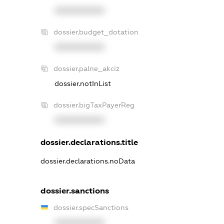
XXXXXXXXXX
dossier.budget_dotation
XXXXXXXXXX
dossier.palne_akciz
dossier.notInList
dossier.bigTaxPayerReg
XXXXXXXXXX
dossier.declarations.title
dossier.declarations.noData
dossier.sanctions
dossier.specSanctions
XXXXXXXXXX