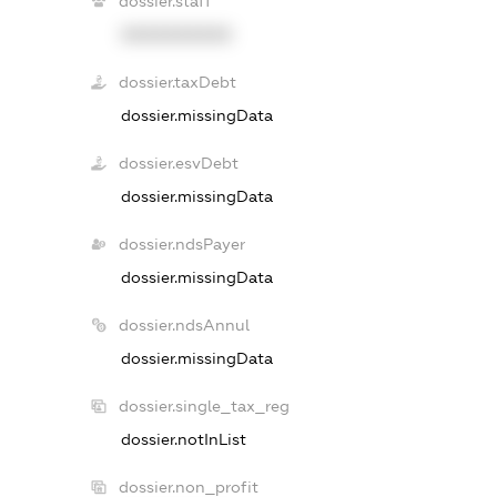
dossier.staff
XXXXXXXXXX
dossier.taxDebt
dossier.missingData
dossier.esvDebt
dossier.missingData
dossier.ndsPayer
dossier.missingData
dossier.ndsAnnul
dossier.missingData
dossier.single_tax_reg
dossier.notInList
dossier.non_profit