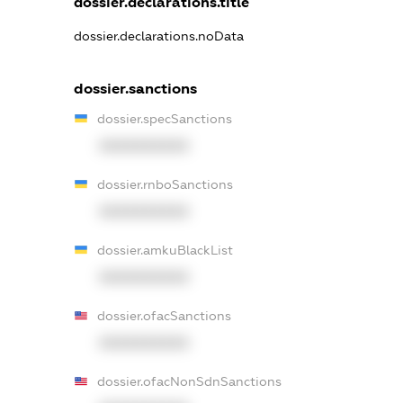
dossier.declarations.title
dossier.declarations.noData
dossier.sanctions
dossier.specSanctions
XXXXXXXXXX
dossier.rnboSanctions
XXXXXXXXXX
dossier.amkuBlackList
XXXXXXXXXX
dossier.ofacSanctions
XXXXXXXXXX
dossier.ofacNonSdnSanctions