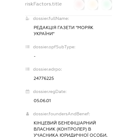
riskFactors.title
0
0
0
dossier.fullName:
РЕДАКЦІЯ ГАЗЕТИ "МОРЯК
УКРАЇНИ"
dossier.opfSubType:
-
dossier.edrpo:
24776225
dossier.regDate:
05.06.01
dossier.foundersAndBenef:
КІНЦЕВИЙ БЕНЕФІЦІАРНИЙ
ВЛАСНИК (КОНТРОЛЕР) В
УЧАСНИКА ЮРИДИЧНОЇ ОСОБИ,