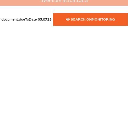
freemium.actualData
XXXXXXXXXX
dossier.commercial_info.activity
document.dueToDate
03.07.25
SEARCH.ONMONITORING
XXXXXXXXXX
freemium.exampleText_1
freemium.exampleText_2
freemium.anonymousPerSearch2
FREEMIUM.DETAILS
FREEMIUM.REGISTER