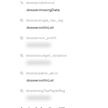
dossier.ndsAnnul
dossier.missingData
dossier.single_tax_reg
dossier.notInList
dossier.non_profit
XXXXXXXXXX
dossier.budget_dotation
XXXXXXXXXX
dossier.palne_akciz
dossier.notInList
dossier.bigTaxPayerReg
XXXXXXXXXX