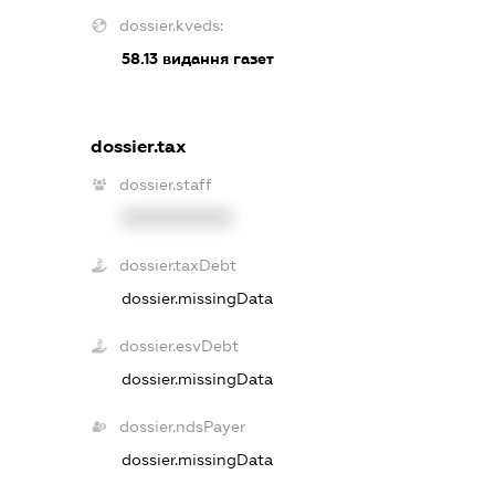
dossier.kveds:
58.13
видання газет
dossier.tax
dossier.staff
XXXXXXXXXX
dossier.taxDebt
dossier.missingData
dossier.esvDebt
dossier.missingData
dossier.ndsPayer
dossier.missingData