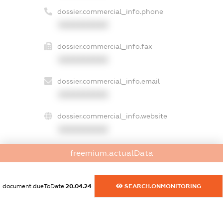
dossier.commercial_info.phone
XXXXXXXXXX
dossier.commercial_info.fax
XXXXXXXXXX
dossier.commercial_info.email
XXXXXXXXXX
dossier.commercial_info.website
XXXXXXXXXX
dossier.commercial_info.activity
freemium.actualData
XXXXXXXXXX
document.dueToDate
20.04.24
SEARCH.ONMONITORING
freemium.exampleText_1
freemium.exampleText_2