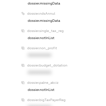
dossier.missingData
dossier.ndsAnnul
dossier.missingData
dossier.single_tax_reg
dossier.notInList
dossier.non_profit
XXXXXXXXXX
dossier.budget_dotation
XXXXXXXXXX
dossier.palne_akciz
dossier.notInList
dossier.bigTaxPayerReg