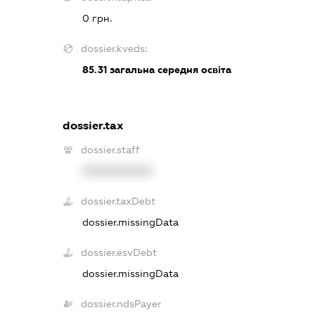
0 грн.
dossier.kveds:
85.31
загальна середня освіта
dossier.tax
dossier.staff
XXXXXXXXXX
dossier.taxDebt
dossier.missingData
dossier.esvDebt
dossier.missingData
dossier.ndsPayer