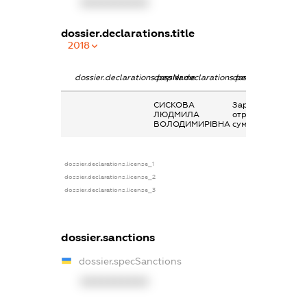
XXXXXXXXXX
dossier.declarations.title
2018
dossier.declarations.pepName
dossier.declarations.personName
dossier.declaratio
СИСКОВА
Заробітна плата
ЛЮДМИЛА
отримана за
ВОЛОДИМИРІВНА
сумісництвом
dossier.declarations.license_1
dossier.declarations.license_2
dossier.declarations.license_3
dossier.sanctions
dossier.specSanctions
XXXXXXXXXX