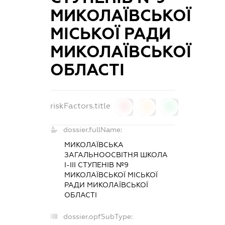
МИКОЛАЇВСЬКОЇ
МІСЬКОЇ РАДИ
МИКОЛАЇВСЬКОЇ
ОБЛАСТІ
riskFactors.title
0
0
0
dossier.fullName:
МИКОЛАЇВСЬКА
ЗАГАЛЬНООСВІТНЯ ШКОЛА
І-ІІІ СТУПЕНІВ №9
МИКОЛАЇВСЬКОЇ МІСЬКОЇ
РАДИ МИКОЛАЇВСЬКОЇ
ОБЛАСТІ
dossier.opfSubType: