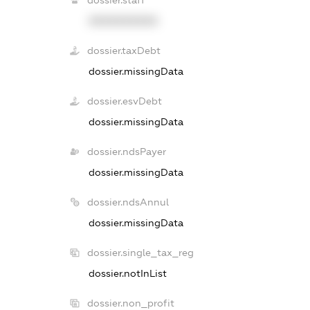
XXXXXXXXXX
dossier.taxDebt
dossier.missingData
dossier.esvDebt
dossier.missingData
dossier.ndsPayer
dossier.missingData
dossier.ndsAnnul
dossier.missingData
dossier.single_tax_reg
dossier.notInList
dossier.non_profit