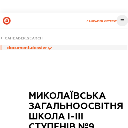
CAHEADER.GETTEST
CAHEADER.SEARCH
document.dossier
МИКОЛАЇВСЬКА
ЗАГАЛЬНООСВІТНЯ
ШКОЛА І-ІІІ
СТУПЕНІВ №9