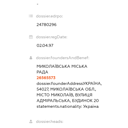
-
dossier.edrpo:
24780296
dossier.regDate:
02.04.97
dossier.foundersAndBenef:
МИКОЛАЇВСЬКА МІСЬКА
РАДА
26565573
dossier.founderAddress
УКРАЇНА,
54027, МИКОЛАЇВСЬКА ОБЛ.,
МІСТО МИКОЛАЇВ, ВУЛИЦЯ
АДМІРАЛЬСЬКА, БУДИНОК 20
statements.nationality:
Україна
dossier.heads: