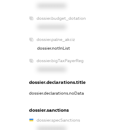
XXXXXXXXXX
dossier.budget_dotation
XXXXXXXXXX
dossier.palne_akciz
dossier.notInList
dossier.bigTaxPayerReg
XXXXXXXXXX
dossier.declarations.title
dossier.declarations.noData
dossier.sanctions
dossier.specSanctions
XXXXXXXXXX